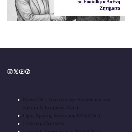
σε Ευαίσθητα Διεθνή
Ζητήματα
NewsOk - Νέα από την Ελλάδα και τον
Κόσμο & Ιστορικά Βίντεο
Όροι Χρήσης Ιστότοπου Newsok.gr
Πολιτική Cookies
Πολιτική Απορρήτου – NewsOK.gr