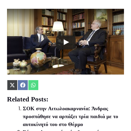
Share
Share
Share
on
on
on
X
Facebook
WhatsApp
Related Posts:
(Twitter)
ΣΟΚ στην Αιτωλοακαρνανία: Άνδρας
προσπάθησε να αρπάξει τρία παιδιά με το
αυτοκίνητό του στο Θέρμο