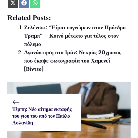
Share
Share
Share
on
on
on
X
Facebook
WhatsApp
Related Posts:
(Twitter)
Ζελένσκι: “Είμαι ευγνώμων στον Πρόεδρο
Τραμπ” – Κοινό μέτωπο για τέλος στον
πόλεμο
Αγανάκτηση στο Ιράν: Νεκρός 20χρονος
που έκαψε φωτογραφία του Χαμενεΐ
[Βίντεο]
Τέμπη: Νέο αίτημα εκταφής
του γιου του από τον Παύλο
Ασλανίδη