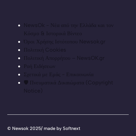
NewsOk - Νέα από την Ελλάδα και τον
Κόσμο & Ιστορικά Βίντεο
Όροι Χρήσης Ιστότοπου Newsok.gr
Πολιτική Cookies
Πολιτική Απορρήτου – NewsOK.gr
Ροή Ειδήσεων
Σχετικά με Εμάς - Επικοινωνία
🛡️ Πνευματικά Δικαιώματα (Copyright
Notice)
©
Newsok 2025/ made by
Softnext