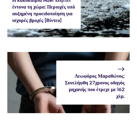
Η κακοκαιρία Adel πλήττει
έντονα τη χώρα: Περιοχές υπό
αυξημένη προειδοποίηση για
ισχυρές βροχές [Βίντεο]
Λεωφόρος Μαραθώνος:
Συνελήφθη 27χρονος οδηγός
μηχανής που έτρεχε με 162
χλμ.