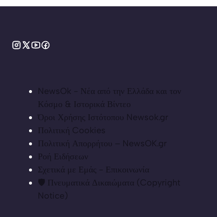
NewsOk - Νέα από την Ελλάδα και τον
Κόσμο & Ιστορικά Βίντεο
Όροι Χρήσης Ιστότοπου Newsok.gr
Πολιτική Cookies
Πολιτική Απορρήτου – NewsOK.gr
Ροή Ειδήσεων
Σχετικά με Εμάς - Επικοινωνία
🛡️ Πνευματικά Δικαιώματα (Copyright
Notice)