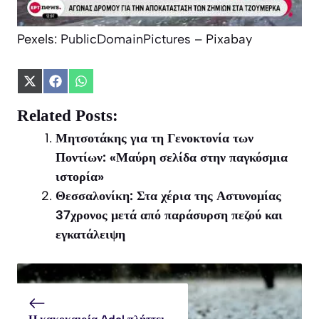
Pexels:
PublicDomainPictures
– Pixabay
Share
Share
Share
on
on
on
X
Facebook
WhatsApp
Related Posts:
(Twitter)
Μητσοτάκης για τη Γενοκτονία των
Ποντίων: «Μαύρη σελίδα στην παγκόσμια
ιστορία»
Θεσσαλονίκη: Στα χέρια της Αστυνομίας
37χρονος μετά από παράσυρση πεζού και
εγκατάλειψη