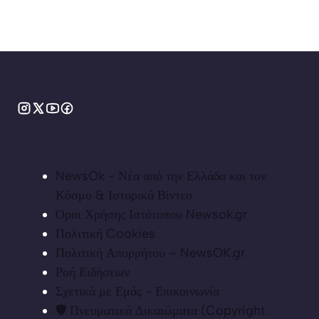
NewsOk - Νέα από την Ελλάδα και τον
Κόσμο & Ιστορικά Βίντεο
Όροι Χρήσης Ιστότοπου Newsok.gr
Πολιτική Cookies
Πολιτική Απορρήτου – NewsOK.gr
Ροή Ειδήσεων
Σχετικά με Εμάς - Επικοινωνία
🛡️ Πνευματικά Δικαιώματα (Copyright