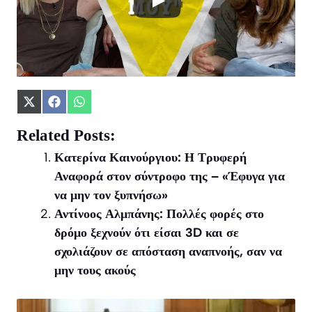
Share
Share
Share
on
on
on
X
Facebook
WhatsApp
Related Posts:
(Twitter)
Κατερίνα Καινούργιου: Η Τρυφερή
Αναφορά στον σύντροφο της – «Έφυγα για
να μην τον ξυπνήσω»
Αντίνοος Αλμπάνης: Πολλές φορές στο
δρόμο ξεχνούν ότι είσαι 3D και σε
σχολιάζουν σε απόσταση αναπνοής, σαν να
μην τους ακούς