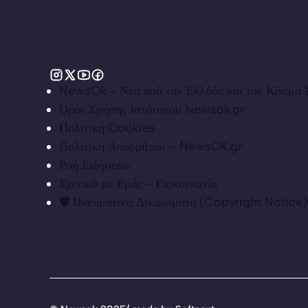
NewsOk - Νέα από την Ελλάδα και τον Κόσμο &
Όροι Χρήσης Ιστότοπου Newsok.gr
Πολιτική Cookies
Πολιτική Απορρήτου – NewsOK.gr
Ροή Ειδήσεων
Σχετικά με Εμάς - Επικοινωνία
🛡️ Πνευματικά Δικαιώματα (Copyright Notice)