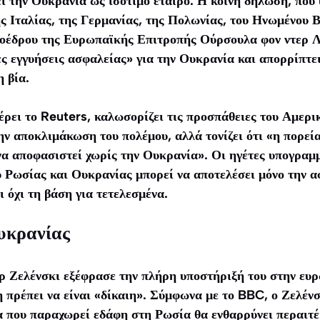
ει την Ουκρανία ως ισότιμο εταίρο. Η κοινή δήλωση, πο
ης Ιταλίας, της Γερμανίας, της Πολωνίας, του Ηνωμένου Β
ροέδρου της Ευρωπαϊκής Επιτροπής Ούρσουλα φον ντερ Λά
ες εγγυήσεις ασφαλείας» για την Ουκρανία και απορρίπτε
 βία.
ρει το Reuters, καλωσορίζει τις προσπάθειες του Αμερι
ν αποκλιμάκωση του πολέμου, αλλά τονίζει ότι «η πορεία
α αποφασιστεί χωρίς την Ουκρανία». Οι ηγέτες υπογραμμ
 Ρωσίας και Ουκρανίας μπορεί να αποτελέσει μόνο την α
 όχι τη βάση για τετελεσμένα.
υκρανίας
ρ Ζελένσκι εξέφρασε την πλήρη υποστήριξή του στην ευ
νη πρέπει να είναι «δίκαιη». Σύμφωνα με το BBC, ο Ζελέν
 που παραχωρεί εδάφη στη Ρωσία θα ενθαρρύνει περαιτέ