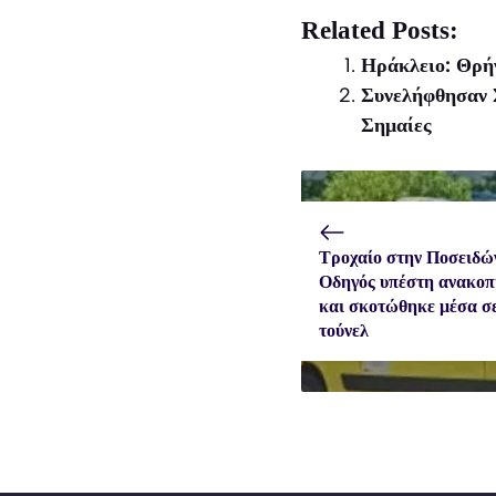
on
on
on
X
Facebook
WhatsApp
Related Posts:
(Twitter)
Ηράκλειο: Θρήν
Συνελήφθησαν 
Σημαίες
Τροχαίο στην Ποσειδώ
Οδηγός υπέστη ανακοπ
και σκοτώθηκε μέσα σ
τούνελ