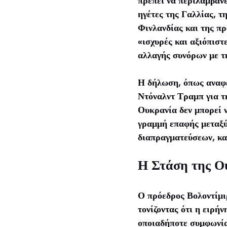
πρέπει να περιλαμβάν
ηγέτες της Γαλλίας, τ
Φινλανδίας και της π
«ισχυρές και αξιόπιστ
αλλαγής συνόρων με τη
Η δήλωση, όπως αναφέ
Ντόναλντ Τραμπ για τη
Ουκρανία δεν μπορεί ν
γραμμή επαφής μεταξύ
διαπραγματεύσεων, και
Η Στάση της Ο
Ο πρόεδρος Βολοντίμι
τονίζοντας ότι η ειρή
οποιαδήποτε συμφωνία