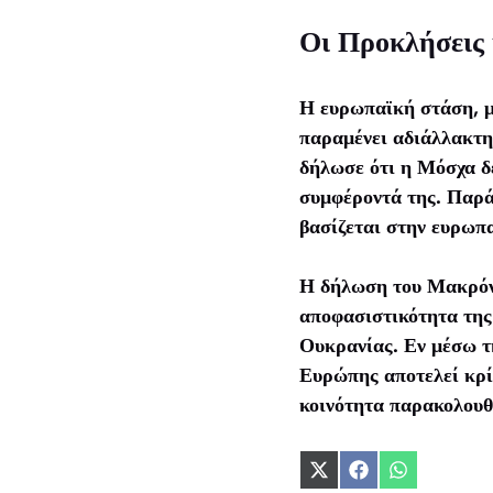
Οι Προκλήσεις 
Η ευρωπαϊκή στάση, μ
παραμένει αδιάλλακτη
δήλωσε ότι η Μόσχα δε
συμφέροντά της. Παρά
βασίζεται στην ευρωπα
Η δήλωση του Μακρόν 
αποφασιστικότητα της
Ουκρανίας. Εν μέσω τ
Ευρώπης αποτελεί κρίσ
κοινότητα παρακολουθε
Share
Share
Share