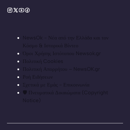
NewsOk - Νέα από την Ελλάδα και τον
Κόσμο & Ιστορικά Βίντεο
Όροι Χρήσης Ιστότοπου Newsok.gr
Πολιτική Cookies
Πολιτική Απορρήτου – NewsOK.gr
Ροή Ειδήσεων
Σχετικά με Εμάς - Επικοινωνία
🛡️ Πνευματικά Δικαιώματα (Copyright
Notice)