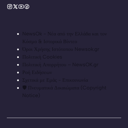
NewsOk - Νέα από την Ελλάδα και τον
Κόσμο & Ιστορικά Βίντεο
Όροι Χρήσης Ιστότοπου Newsok.gr
Πολιτική Cookies
Πολιτική Απορρήτου – NewsOK.gr
Ροή Ειδήσεων
Σχετικά με Εμάς - Επικοινωνία
🛡️ Πνευματικά Δικαιώματα (Copyright
Notice)