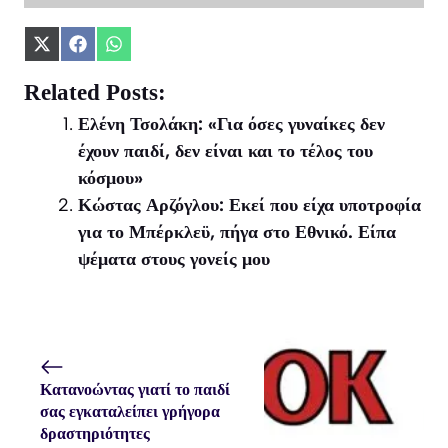
Share
Share
Share
on
on
on
X
Facebook
WhatsApp
Related Posts:
(Twitter)
Ελένη Τσολάκη: «Για όσες γυναίκες δεν
έχουν παιδί, δεν είναι και το τέλος του
κόσμου»
Κώστας Αρζόγλου: Εκεί που είχα υποτροφία
για το Μπέρκλεϋ, πήγα στο Εθνικό. Είπα
ψέματα στους γονείς μου
Κατανοώντας γιατί το παιδί
σας εγκαταλείπει γρήγορα
δραστηριότητες