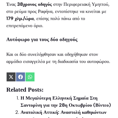
Ένας
38χρονος οδηγός
στην Περιφερειακή Υμηττού,
στο ρεύμα προς Ραφήνα, εντοπίστηκε να κινείται με
179 χλμ./ώρα
, επίσης πολύ πάνω από το
επιτρεπόμενο όριο.
Αυτόφωρο για τους δύο οδηγούς
Και οι δύο συνελήφθησαν και οδηγήθηκαν στον
αρμόδιο εισαγγελέα με τη διαδικασία του αυτοφώρου.
Share
Share
Share
on
on
on
X
Facebook
WhatsApp
Related Posts:
(Twitter)
Η Μεγαλύτερη Ελληνική Σημαία Στη
Σαντορίνη για την 28η Οκτωβρίου (Βίντεο)
Ανατολική Αττική: Αναστολή καθηκόντων