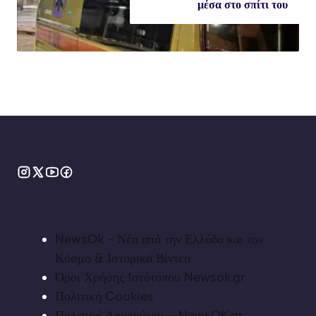
μέσα στο σπίτι του
NewsOk - Νέα από την Ελλάδα και τον
Κόσμο & Ιστορικά Βίντεο
Όροι Χρήσης Ιστότοπου Newsok.gr
Πολιτική Cookies
Πολιτική Απορρήτου – NewsOK.gr