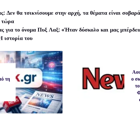
ς: Δεν θα τσικνίσουμε στην αρχή, τα θέματα είναι σοβαρά
έ τώρα
 για το όνομα Πυξ Λαξ: «Ήταν δύσκολο και μας μπέρδευα
Η ιστορία του
Αου
ό τη
ο σ
το
Φ