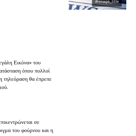
#image_title
εγάλη Εικόνα» του
κατάσταση όπου πολλοί
 η τηλεόραση θα έπρεπε
μού.
επικεντρώνεται σε
οιγμα του φούρνου και η