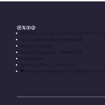
NewsOk - Νέα από την Ελλάδα και τον Κόσμο &
Όροι Χρήσης Ιστότοπου Newsok.gr
Πολιτική Cookies
Πολιτική Απορρήτου – NewsOK.gr
Ροή Ειδήσεων
Σχετικά με Εμάς - Επικοινωνία
🛡️ Πνευματικά Δικαιώματα (Copyright Notice)