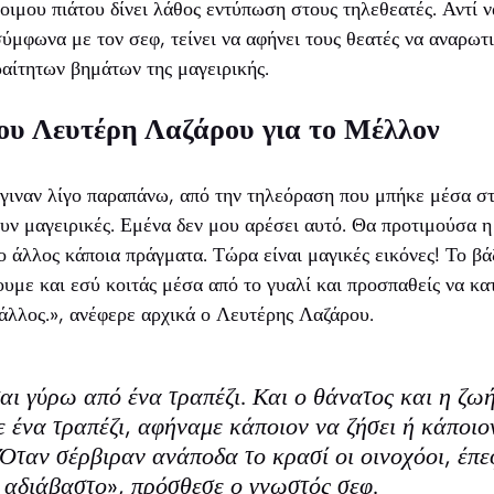
οιμου πιάτου δίνει λάθος εντύπωση στους τηλεθεατές. Αντί ν
σύμφωνα με τον σεφ, τείνει να αφήνει τους θεατές να αναρωτι
αίτητων βημάτων της μαγειρικής.
ου Λευτέρη Λαζάρου για το Μέλλον
έγιναν λίγο παραπάνω, από την τηλεόραση που μπήκε μέσα στα
υν μαγειρικές. Εμένα δεν μου αρέσει αυτό. Θα προτιμούσα η
 ο άλλος κάποια πράγματα. Τώρα είναι μαγικές εικόνες! Το β
ουμε και εσύ κοιτάς μέσα από το γυαλί και προσπαθείς να κα
 άλλος.», ανέφερε αρχικά ο Λευτέρης Λαζάρου.
αι γύρω από ένα τραπέζι. Και ο θάνατος και η ζω
 ένα τραπέζι, αφήναμε κάποιον να ζήσει ή κάποιο
Όταν σέρβιραν ανάποδα το κρασί οι οινοχόοι, έπε
ν αδιάβαστο», πρόσθεσε ο γνωστός σεφ.