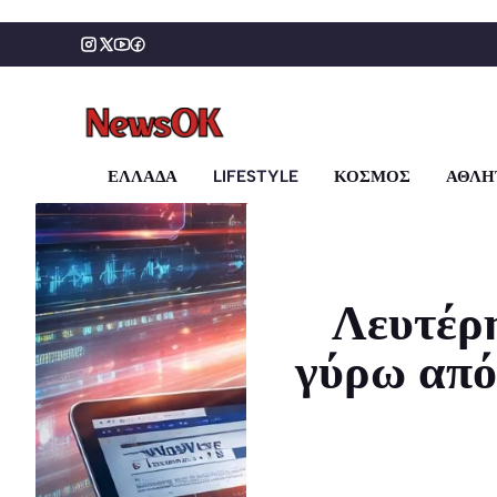
Μετάβαση
σε
περιεχόμενο
ΕΛΛΑΔΑ
LIFESTYLE
ΚΟΣΜΟΣ
ΑΘΛΗ
Λευτέρη
γύρω από 