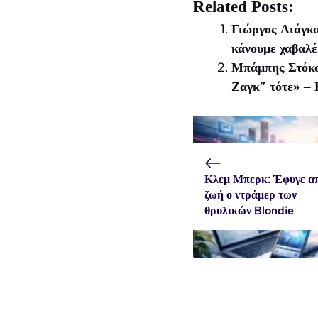
X
Facebook
WhatsApp
Related Posts:
(Twitter)
Γιώργος Λιάγκα
κάνουμε χαβαλ
Μπάμπης Στόκας
Ζαγκ” τότε» – 
Κλεμ Μπερκ: Έφυγε απ
ζωή ο ντράμερ των
θρυλικών Blondie