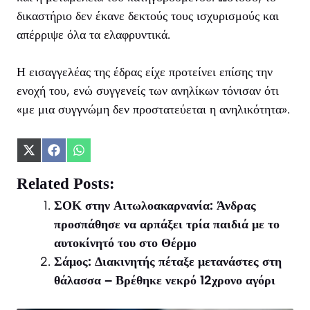
δικαστήριο δεν έκανε δεκτούς τους ισχυρισμούς και
απέρριψε όλα τα ελαφρυντικά.
Η εισαγγελέας της έδρας είχε προτείνει επίσης την
ενοχή του, ενώ συγγενείς των ανηλίκων τόνισαν ότι
«με μια συγγνώμη δεν προστατεύεται η ανηλικότητα».
Share
Share
Share
on
on
on
X
Facebook
WhatsApp
Related Posts:
(Twitter)
ΣΟΚ στην Αιτωλοακαρνανία: Άνδρας
προσπάθησε να αρπάξει τρία παιδιά με το
αυτοκίνητό του στο Θέρμο
Σάμος: Διακινητής πέταξε μετανάστες στη
θάλασσα – Βρέθηκε νεκρό 12χρονο αγόρι