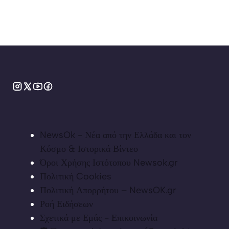
NewsOk - Νέα από την Ελλάδα και τον
Κόσμο & Ιστορικά Βίντεο
Όροι Χρήσης Ιστότοπου Newsok.gr
Πολιτική Cookies
Πολιτική Απορρήτου – NewsOK.gr
Ροή Ειδήσεων
Σχετικά με Εμάς - Επικοινωνία