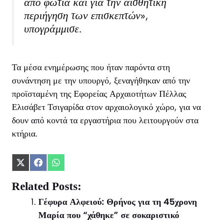
από φωτιά και για την αισθητική
περιήγηση των επισκεπτών»,
υπογράμμισε.
Τα μέσα ενημέρωσης που ήταν παρόντα στη
συνάντηση με την υπουργό, ξεναγήθηκαν από την
προϊσταμένη της Εφορείας Αρχαιοτήτων Πέλλας
Ελισάβετ Τσιγαρίδα στον αρχαιολογικό χώρο, για να
δουν από κοντά τα εργαστήρια που λειτουργούν στα
κτήρια.
Share
Share
Share
on
on
on
X
Facebook
WhatsApp
Related Posts:
(Twitter)
Γέφυρα Αλφειού: Θρήνος για τη 45χρονη
Μαρία που “χάθηκε” σε σοκαριστικό