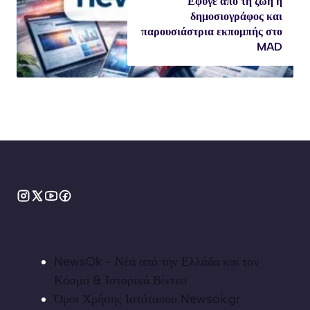
Έφυγε από τη ζωή η
δημοσιογράφος και
παρουσιάστρια εκπομπής στο
MAD
NewsOk - Νέα από την Ελλάδα και τον
Κόσμο & Ιστορικά Βίντεο
Όροι Χρήσης Ιστότοπου Newsok.gr