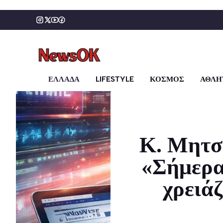
Μετάβαση
σε
περιεχόμενο
ΕΛΛΑΔΑ
LIFESTYLE
ΚΟΣΜΟΣ
ΑΘΛΗ
Κ. Μητσ
«Σήμερα,
χρειάζ