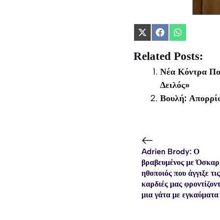
Share
Share
Share
on
on
on
X
Facebook
WhatsApp
Related Posts:
(Twitter)
Νέα Κόντρα Πο
Δειλός»
Βουλή: Απορρίφ
Adrien Brody: Ο
βραβευμένος με Όσκαρ
ηθοποιός που άγγιξε τις
καρδιές μας φροντίζον
μια γάτα με εγκαύματα