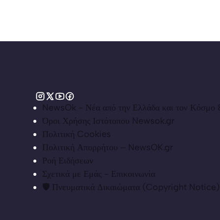
NewsOk - Νέα από την Ελλάδα και τον Κόσμο &
Όροι Χρήσης Ιστότοπου Newsok.gr
Πολιτική Cookies
Πολιτική Απορρήτου – NewsOK.gr
Ροή Ειδήσεων
Σχετικά με Εμάς - Επικοινωνία
🛡️ Πνευματικά Δικαιώματα (Copyright Notice)