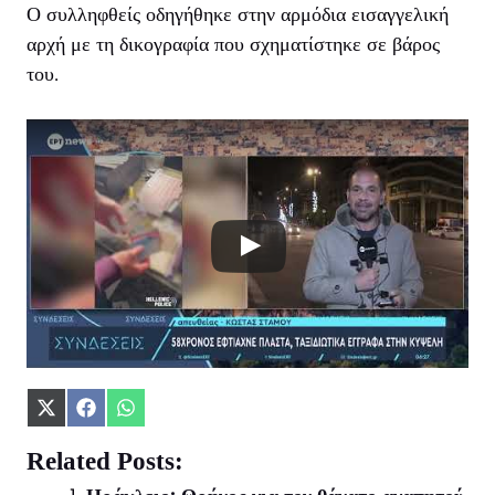
Ο συλληφθείς οδηγήθηκε στην αρμόδια εισαγγελική
αρχή με τη δικογραφία που σχηματίστηκε σε βάρος
του.
Share
Share
Share
on
on
on
X
Facebook
WhatsApp
Related Posts:
(Twitter)