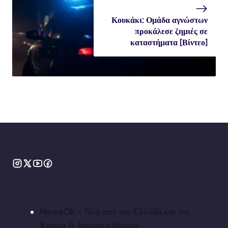
Κουκάκι: Ομάδα αγνώστων
προκάλεσε ζημιές σε
καταστήματα [Βίντεο]
NewsOk - Νέα από την Ελλάδα και τον
Κόσμο & Ιστορικά Βίντεο