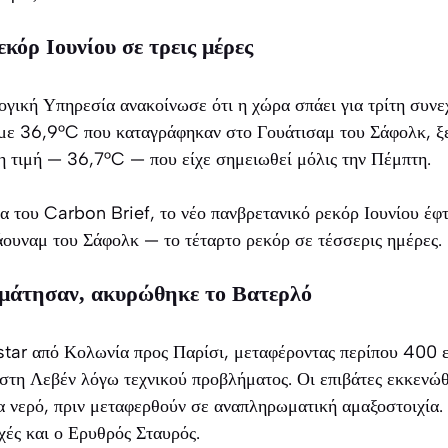
κόρ Ιουνίου σε τρεις μέρες
γική Υπηρεσία ανακοίνωσε ότι η χώρα σπάει για τρίτη συνε
 με 36,9°C που καταγράφηκαν στο Γουάτισαμ του Σάφολκ, ξ
 τιμή — 36,7°C — που είχε σημειωθεί μόλις την Πέμπτη.
 του Carbon Brief, το νέο πανβρετανικό ρεκόρ Ιουνίου έφτ
ουναμ του Σάφολκ — το τέταρτο ρεκόρ σε τέσσερις ημέρες.
αμάτησαν, ακυρώθηκε το Βατερλό
star από Κολωνία προς Παρίσι, μεταφέροντας περίπου 400 ε
 στη Λεβέν λόγω τεχνικού προβλήματος. Οι επιβάτες εκκενώ
 νερό, πριν μεταφερθούν σε αναπληρωματική αμαξοστοιχία. Σ
χές και ο Ερυθρός Σταυρός.