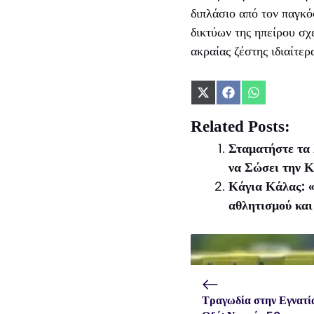
διπλάσιο από τον παγκ
δικτύων της ηπείρου σχ
ακραίας ζέστης ιδιαίτε
Share
Share
Share
on
on
on
X
Facebook
WhatsApp
Related Posts:
(Twitter)
Σταματήστε τα
να Σώσει την 
Κάγια Κάλας: «
αθλητισμού και
Τραγωδία στην Εγνατί