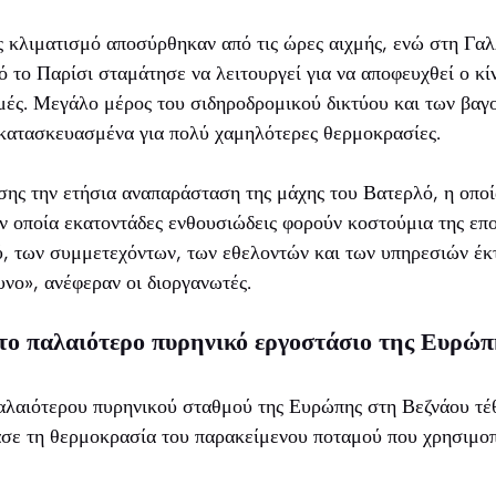
ς κλιματισμό αποσύρθηκαν από τις ώρες αιχμής, ενώ στη Γα
 το Παρίσι σταμάτησε να λειτουργεί για να αποφευχθεί ο κί
ές. Μεγάλο μέρος του σιδηροδρομικού δικτύου και των βαγο
 κατασκευασμένα για πολύ χαμηλότερες θερμοκρασίες.
ης την ετήσια αναπαράσταση της μάχης του Βατερλό, η οποί
ν οποία εκατοντάδες ενθουσιώδεις φορούν κοστούμια της επ
ύ, των συμμετεχόντων, των εθελοντών και των υπηρεσιών έκ
υνο», ανέφεραν οι διοργανωτές.
 το παλαιότερο πυρηνικό εργοστάσιο της Ευρώπ
αλαιότερου πυρηνικού σταθμού της Ευρώπης στη Βεζνάου τέθ
σε τη θερμοκρασία του παρακείμενου ποταμού που χρησιμοπο