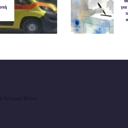
θ
ροπή
για
π
σ
 Ιστορικά Βίντεο