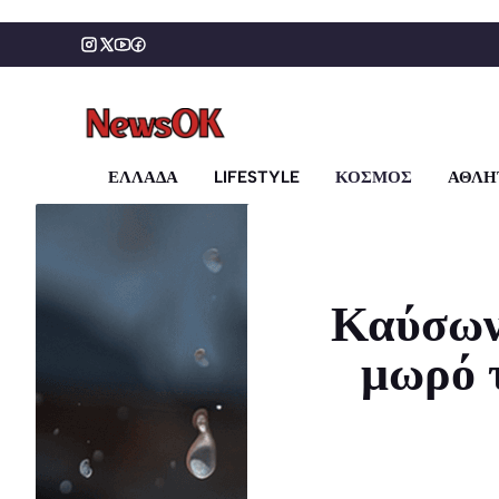
Μετάβαση
σε
περιεχόμενο
ΕΛΛΑΔΑ
LIFESTYLE
ΚΟΣΜΟΣ
ΑΘΛΗ
Καύσων
μωρό 