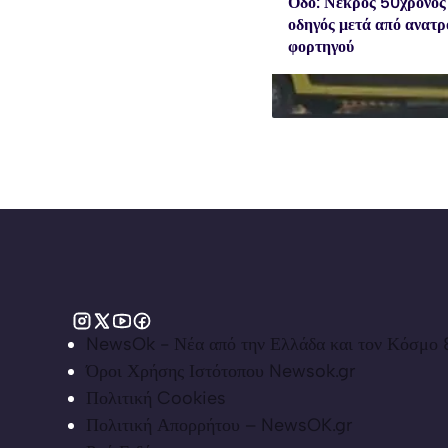
Οδό: Νεκρός 50χρονος
οδηγός μετά από ανατ
φορτηγού
NewsOk - Νέα από την Ελλάδα και τον Κόσμο &
Όροι Χρήσης Ιστότοπου Newsok.gr
Πολιτική Cookies
Πολιτική Απορρήτου – NewsOK.gr