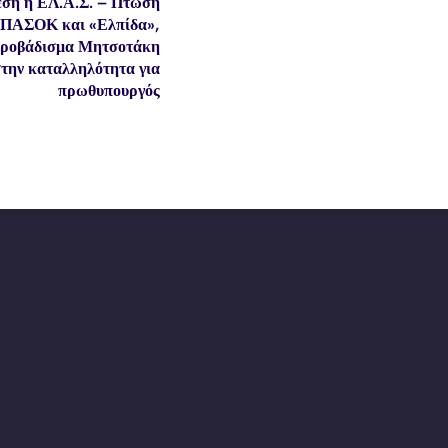
έση η ΕΛ.Α.Σ. – Πτώση
 ΠΑΣΟΚ και «Ελπίδα»,
ροβάδισμα Μητσοτάκη
την καταλληλότητα για
πρωθυπουργός