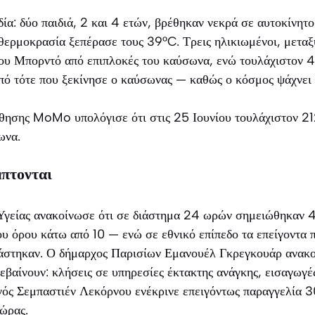
δία: δύο παιδιά, 2 και 4 ετών, βρέθηκαν νεκρά σε αυτοκίνητ
 θερμοκρασία ξεπέρασε τους 39°C. Τρεις ηλικιωμένοι, μεταξ
του Μπορντό από επιπλοκές του καύσωνα, ενώ τουλάχιστον 
πό τότε που ξεκίνησε ο καύσωνας — καθώς ο κόσμος ψάχνει 
ησης MoMo υπολόγισε ότι στις 25 Ιουνίου τουλάχιστον 21
ωνα.
μπτονται
Υγείας ανακοίνωσε ότι σε διάστημα 24 ωρών σημειώθηκαν 
ου όρου κάτω από 10 — ενώ σε εθνικό επίπεδο τα επείγοντα 
ιάστηκαν. Ο δήμαρχος Παρισίων Εμανουέλ Γκρεγκουάρ ανακο
ανεβαίνουν: κλήσεις σε υπηρεσίες έκτακτης ανάγκης, εισαγωγέ
ός Σεμπαστιέν Λεκόρνου ενέκρινε επειγόντως παραγγελία 3
χώρας.