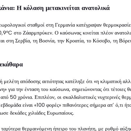
άνια: Η κόλαση μετακινείται ανατολικά
τεωρολογικοί σταθμοί στη Γερμανία κατέγραψαν θερμοκρασί
0,9°C στο Ζάαρμπρύκεν. Ο καύσωνας κινείται πλέον ανατολι
ι στη Σερβία, τη Βοσνία, την Κροατία, το Κόσοβο, τη Βόρε
ξεκάθαρα
ή μελέτη απόδοσης αιτιότητας κατέληξε ότι «η κλιματική αλλ
η» για την ένταση του καύσωνα, σημειώνοντας ότι τέτοιες θ
 από 50 χρόνια. Επιπλέον, οι σκαλδαλιστικές νυχτερινές θε
εβδομάδα είναι «100 φορές» πιθανότερες σήμερα απ’ ό,τι ή
ωσε δεκάδες χιλιάδες Ευρωπαίους.
 ταχύτερα θερμαινόμενη ήπειρο του πλανήτη, με ρυθμό αύξη