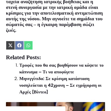
ταχεία αναζήτηση ιατρικής βοήθειας και η
στενή συνεργασία με την ιατρική ομάδα είναι
κρίσιμες για την αποτελεσματική αντιμετώπιση
αυτής της νόσου. Μην αγνοείτε τα σημάδια του
σώματός σας – η έγκαιρη παρέμβαση σώζει
ζωές.
Share
Share
Share
on
on
on
X
Facebook
WhatsApp
Related Posts:
(Twitter)
Τροφές που θα σας βοηθήσουν να κόψετε το
κάπνισμα – Τι να αποφύγετε
Μηνιγγίτιδα: Σε κρίσιμη κατάσταση
νοσηλεύεται η 42χρονη – Σε εγρήγορση οι
Αρχές [Βίντεο]