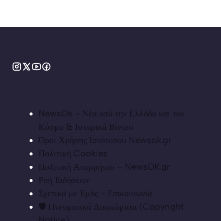
NewsOk - Νέα από την Ελλάδα και τον
Κόσμο & Ιστορικά Βίντεο
Όροι Χρήσης Ιστότοπου Newsok.gr
Πολιτική Cookies
Πολιτική Απορρήτου – NewsOK.gr
Ροή Ειδήσεων
Σχετικά με Εμάς - Επικοινωνία
🛡️ Πνευματικά Δικαιώματα (Copyright
Notice)