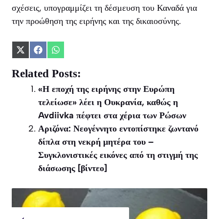
σχέσεις, υπογραμμίζει τη δέσμευση του Καναδά για
την προώθηση της ειρήνης και της δικαιοσύνης.
Share
Share
Share
on
on
on
X
Facebook
WhatsApp
Related Posts:
(Twitter)
«Η εποχή της ειρήνης στην Ευρώπη
τελείωσε» λέει η Ουκρανία, καθώς η
Avdiivka πέφτει στα χέρια των Ρώσων
Αριζόνα: Νεογέννητο εντοπίστηκε ζωντανό
δίπλα στη νεκρή μητέρα του –
Συγκλονιστικές εικόνες από τη στιγμή της
διάσωσης [βίντεο]