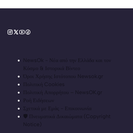
NewsOk - Νέα από την Ελλάδα και τον
Κόσμο & Ιστορικά Βίντεο
Όροι Χρήσης Ιστότοπου Newsok.gr
Πολιτική Cookies
Πολιτική Απορρήτου – NewsOK.gr
Ροή Ειδήσεων
Σχετικά με Εμάς - Επικοινωνία
🛡️ Πνευματικά Δικαιώματα (Copyright
Notice)