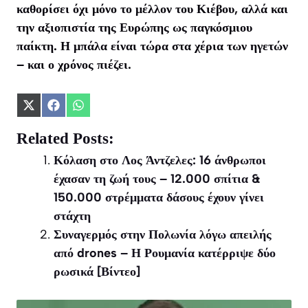
καθορίσει όχι μόνο το μέλλον του Κιέβου, αλλά και
την αξιοπιστία της Ευρώπης ως παγκόσμιου
παίκτη. Η μπάλα είναι τώρα στα χέρια των ηγετών
– και ο χρόνος πιέζει.
Share
Share
Share
on
on
on
X
Facebook
WhatsApp
Related Posts:
(Twitter)
Κόλαση στο Λος Άντζελες: 16 άνθρωποι
έχασαν τη ζωή τους – 12.000 σπίτια &
150.000 στρέμματα δάσους έχουν γίνει
στάχτη
Συναγερμός στην Πολωνία λόγω απειλής
από drones – Η Ρουμανία κατέρριψε δύο
ρωσικά [Βίντεο]