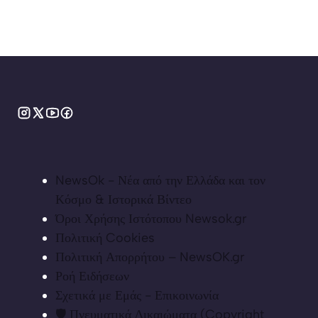
NewsOk - Νέα από την Ελλάδα και τον
Κόσμο & Ιστορικά Βίντεο
Όροι Χρήσης Ιστότοπου Newsok.gr
Πολιτική Cookies
Πολιτική Απορρήτου – NewsOK.gr
Ροή Ειδήσεων
Σχετικά με Εμάς - Επικοινωνία
🛡️ Πνευματικά Δικαιώματα (Copyright