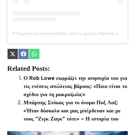
Η δημοσίευση κοινοποιήθηκε από το χρήστη Marietta Chrousala (@mariettachrousala)
Share
Share
Share
on
on
on
X
Facebook
WhatsApp
Related Posts:
(Twitter)
Ο Rob Lowe εκφράζει την ανησυχία του για
τις ενέσεις απώλειας βάρους: «Ποιο είναι το
σχέδιο για τη μακροζωία;»
Μπάμπης Στόκας για το όνομα Πυξ Λαξ:
«Ήταν δύσκολο και μας μπέρδευαν και με
τους “Ζιγκ Ζαγκ” τότε» – Η ιστορία του