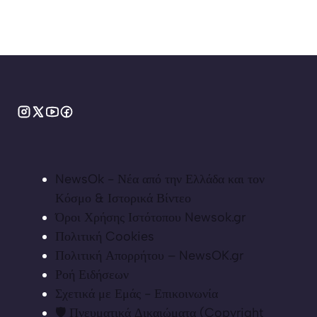
NewsOk - Νέα από την Ελλάδα και τον
Κόσμο & Ιστορικά Βίντεο
Όροι Χρήσης Ιστότοπου Newsok.gr
Πολιτική Cookies
Πολιτική Απορρήτου – NewsOK.gr
Ροή Ειδήσεων
Σχετικά με Εμάς - Επικοινωνία
🛡️ Πνευματικά Δικαιώματα (Copyright