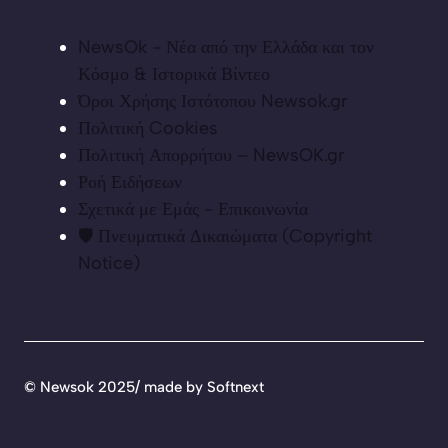
NewsOk - Νέα από την Ελλάδα και τον
Κόσμο & Ιστορικά Βίντεο
Όροι Χρήσης Ιστότοπου Newsok.gr
Πολιτική Cookies
Πολιτική Απορρήτου – NewsOK.gr
Ροή Ειδήσεων
Σχετικά με Εμάς - Επικοινωνία
🛡️ Πνευματικά Δικαιώματα (Copyright
Notice)
©
Newsok 2025/ made by
Softnext