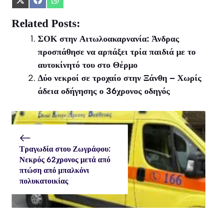
Share
Share
Share
on
on
on
X
Facebook
WhatsApp
Related Posts:
(Twitter)
ΣΟΚ στην Αιτωλοακαρνανία: Άνδρας
προσπάθησε να αρπάξει τρία παιδιά με το
αυτοκίνητό του στο Θέρμο
Δύο νεκροί σε τροχαίο στην Ξάνθη – Χωρίς
άδεια οδήγησης ο 36χρονος οδηγός
Τραγωδία στου Ζωγράφου:
Νεκρός 62χρονος μετά από
πτώση από μπαλκόνι
πολυκατοικίας