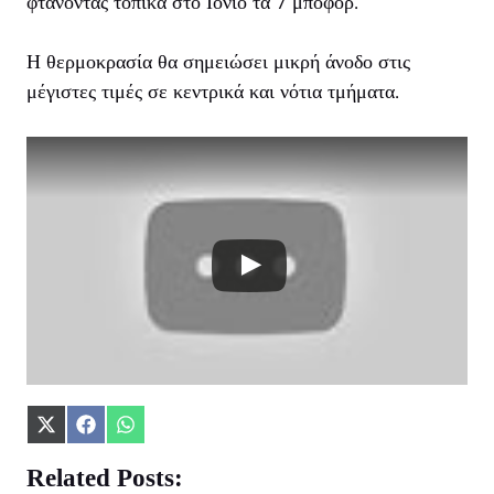
φτάνοντας τοπικά στο Ιόνιο τα 7 μποφόρ.
Η θερμοκρασία θα σημειώσει μικρή άνοδο στις
μέγιστες τιμές σε κεντρικά και νότια τμήματα.
Share
Share
Share
on
on
on
X
Facebook
WhatsApp
Related Posts:
(Twitter)