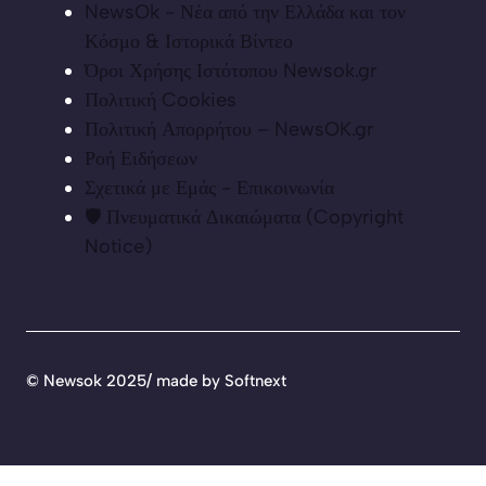
NewsOk - Νέα από την Ελλάδα και τον
Κόσμο & Ιστορικά Βίντεο
Όροι Χρήσης Ιστότοπου Newsok.gr
Πολιτική Cookies
Πολιτική Απορρήτου – NewsOK.gr
Ροή Ειδήσεων
Σχετικά με Εμάς - Επικοινωνία
🛡️ Πνευματικά Δικαιώματα (Copyright
Notice)
©
Newsok 2025/ made by
Softnext