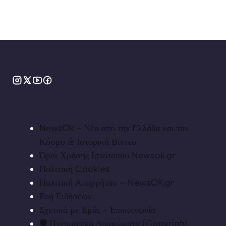
NewsOk - Νέα από την Ελλάδα και τον
Κόσμο & Ιστορικά Βίντεο
Όροι Χρήσης Ιστότοπου Newsok.gr
Πολιτική Cookies
Πολιτική Απορρήτου – NewsOK.gr
Ροή Ειδήσεων
Σχετικά με Εμάς - Επικοινωνία
🛡️ Πνευματικά Δικαιώματα (Copyright