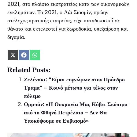
2021, στο πλαίσιο εκστρατείας κατά των οικονομικών
εγκλημάτων. Το 2021, ο Λάι Σιαομίν, πρώην
στέλεχος κρατικής εταιρείας, είχε καταδικαστεί σε
θάνατο και εκτελεστεί για δωροδοκία, υπεξαίρεση και
διγαμία.
Share
Share
Share
on
on
on
X
Facebook
WhatsApp
Related Posts:
(Twitter)
Ζελένσκι: “Είμαι ευγνώμων στον Πρόεδρο
Τραμπ” – Κοινό μέτωπο για τέλος στον
πόλεμο
Ορμπάν: «Η Ουκρανία Μας Κόβει Σκόπιμα
από το Φθηνό Πετρέλαιο – Δεν Θα
Υποκύψουμε σε Εκβιασμό»