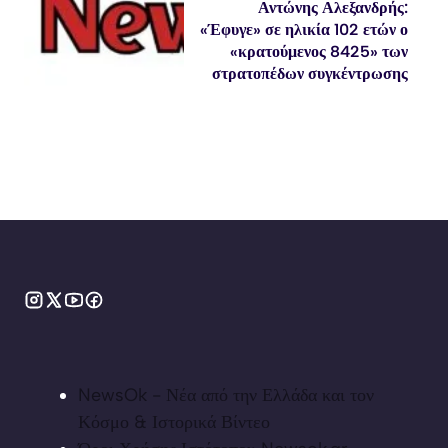
Αντώνης Αλεξανδρής:
«Έφυγε» σε ηλικία 102 ετών ο
«κρατούμενος 8425» των
στρατοπέδων συγκέντρωσης
NewsOk - Νέα από την Ελλάδα και τον
Κόσμο & Ιστορικά Βίντεο