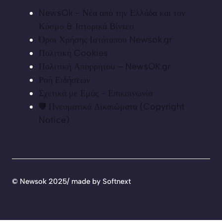
NewsOk - Νέα από την Ελλάδα και τον
Κόσμο & Ιστορικά Βίντεο
Όροι Χρήσης Ιστότοπου Newsok.gr
Πολιτική Cookies
Πολιτική Απορρήτου – NewsOK.gr
Ροή Ειδήσεων
Σχετικά με Εμάς - Επικοινωνία
🛡️ Πνευματικά Δικαιώματα (Copyright
Notice)
©
Newsok 2025/ made by
Softnext