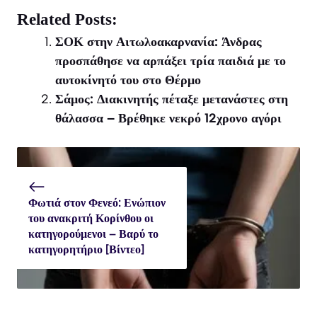
on
on
on
X
Facebook
WhatsApp
Related Posts:
(Twitter)
ΣΟΚ στην Αιτωλοακαρνανία: Άνδρας
προσπάθησε να αρπάξει τρία παιδιά με το
αυτοκίνητό του στο Θέρμο
Σάμος: Διακινητής πέταξε μετανάστες στη
θάλασσα – Βρέθηκε νεκρό 12χρονο αγόρι
Φωτιά στον Φενεό: Ενώπιον
του ανακριτή Κορίνθου οι
κατηγορούμενοι – Βαρύ το
κατηγορητήριο [Βίντεο]