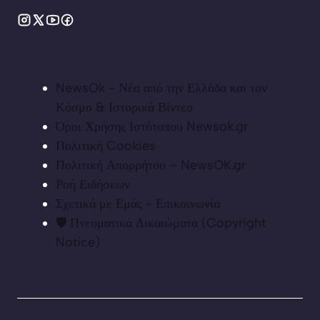
NewsOk - Νέα από την Ελλάδα και τον
Κόσμο & Ιστορικά Βίντεο
Όροι Χρήσης Ιστότοπου Newsok.gr
Πολιτική Cookies
Πολιτική Απορρήτου – NewsOK.gr
Ροή Ειδήσεων
Σχετικά με Εμάς - Επικοινωνία
🛡️ Πνευματικά Δικαιώματα (Copyright
Notice)