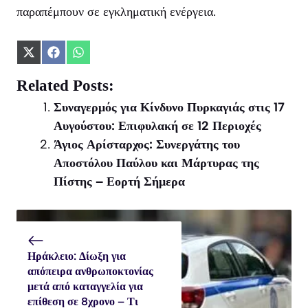
παραπέμπουν σε εγκληματική ενέργεια.
Share
Share
Share
on
on
on
X
Facebook
WhatsApp
Related Posts:
(Twitter)
Συναγερμός για Κίνδυνο Πυρκαγιάς στις 17
Αυγούστου: Επιφυλακή σε 12 Περιοχές
Άγιος Αρίσταρχος: Συνεργάτης του
Αποστόλου Παύλου και Μάρτυρας της
Πίστης – Εορτή Σήμερα
Ηράκλειο: Δίωξη για
απόπειρα ανθρωποκτονίας
μετά από καταγγελία για
επίθεση σε 8χρονο – Τι