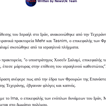
Written by
NewsOk Team
πίθεσης του Ισραήλ στο Ιράν, ανακοινώθηκε από την Τεχεράν
 ιρανικά πρακτορεία Mehr και Tasnim, ο επικεφαλής των Φ
λαμί σκοτώθηκε από τα ισραηλινά πλήγματα.
 πρακτορεία, “ο υποστράτηγος Χοσεΐν Σαλαμί, επικεφαλής 
, έπεσε μάρτυρας στην επίθεση του ισραηλινού καθεστώτος”
εόραση ανέφερε πως από την έδρα των Φρουρών της Επανάστα
της Τεχεράνης, έβγαιναν φλόγες και καπνός.
 με το Irna, ο επικεφαλής των ενόπλων δυνάμεων του Ιράν,
σκεται στο δωμάτιο πολέμου.