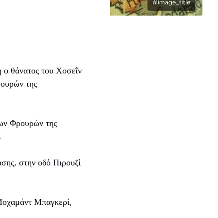
#image_title
η ο θάνατος του Χοσεΐν
ρουρών της
των Φρουρών της
.
σης, στην οδό Πιρουζί
 Μοχαμάντ Μπαγκερί,