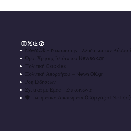
NewsOk - Νέα από την Ελλάδα και τον Κόσμο &
Όροι Χρήσης Ιστότοπου Newsok.gr
Πολιτική Cookies
Πολιτική Απορρήτου – NewsOK.gr
Ροή Ειδήσεων
Σχετικά με Εμάς - Επικοινωνία
🛡️ Πνευματικά Δικαιώματα (Copyright Notice)