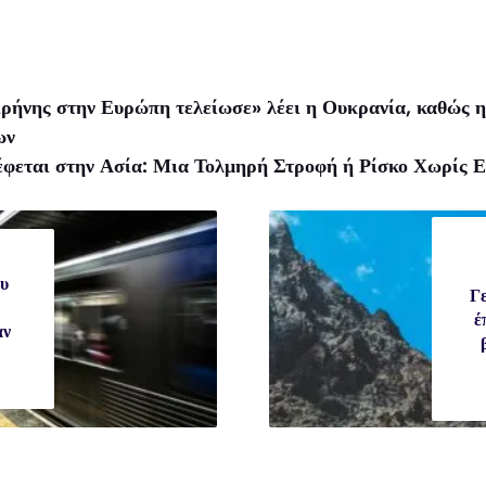
ιρήνης στην Ευρώπη τελείωσε» λέει η Ουκρανία, καθώς η
ων
φεται στην Ασία: Μια Τολμηρή Στροφή ή Ρίσκο Χωρίς Ε
ου
Γ
έ
αν