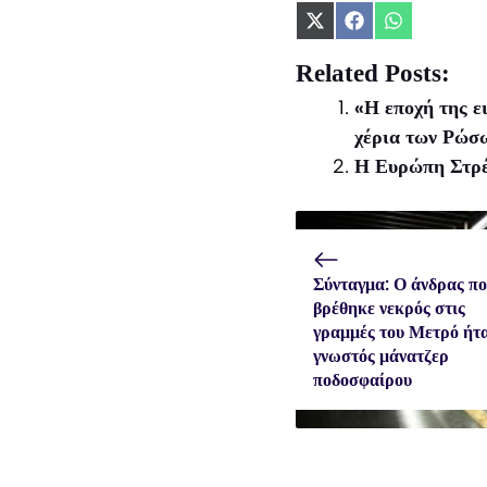
Share
Share
Share
on
on
on
X
Facebook
WhatsApp
Related Posts:
(Twitter)
«Η εποχή της ε
χέρια των Ρώσ
Η Ευρώπη Στρέ
Σύνταγμα: Ο άνδρας π
βρέθηκε νεκρός στις
γραμμές του Μετρό ήτ
γνωστός μάνατζερ
ποδοσφαίρου