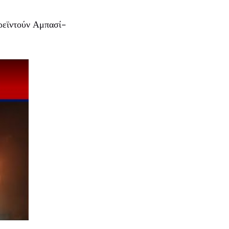
ερεϊντούν Αμπασί-