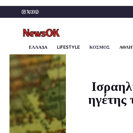
Μετάβαση
σε
περιεχόμενο
ΕΛΛΑΔΑ
LIFESTYLE
ΚΟΣΜΟΣ
ΑΘΛΗ
Ισραηλ
ηγέτης