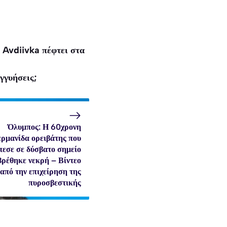
 Avdiivka πέφτει στα
γγυήσεις;
Όλυμπος: Η 60χρονη
ερμανίδα ορειβάτης που
πεσε σε δύσβατο σημείο
βρέθηκε νεκρή – Βίντεο
από την επιχείρηση της
πυροσβεστικής