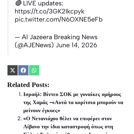
🔴 LIVE updates:
https://t.co/3GK2Ikcpyk
pic.twitter.com/N6OXNE5eFb
— Al Jazeera Breaking News
(@AJENews)
June 14, 2026
Share
Share
Share
on
on
on
X
Facebook
WhatsApp
Related Posts:
(Twitter)
Ισραήλ: Βίντεο ΣΟΚ με γυναίκες ομήρους
της Χαμάς -«Αυτά τα κορίτσια μπορούν να
μείνουν έγκυες»
«Ο Νετανιάχου θέλει να επιφέρει στον
Λίβανο την ίδια καταστροφή όπως στη