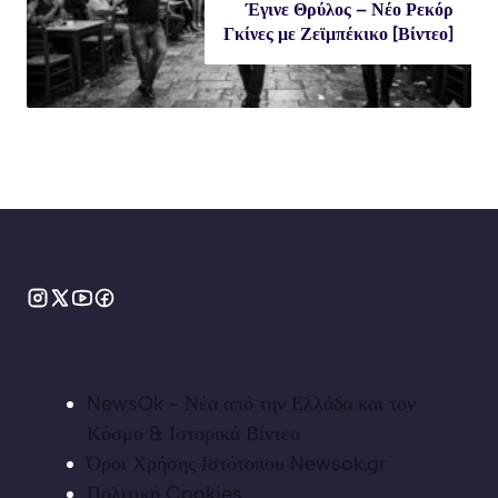
Έγινε Θρύλος – Νέο Ρεκόρ
Γκίνες με Ζεϊμπέκικο [Βίντεο]
NewsOk - Νέα από την Ελλάδα και τον
Κόσμο & Ιστορικά Βίντεο
Όροι Χρήσης Ιστότοπου Newsok.gr
Πολιτική Cookies