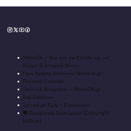
NewsOk - Νέα από την Ελλάδα και τον
Κόσμο & Ιστορικά Βίντεο
Όροι Χρήσης Ιστότοπου Newsok.gr
Πολιτική Cookies
Πολιτική Απορρήτου – NewsOK.gr
Ροή Ειδήσεων
Σχετικά με Εμάς - Επικοινωνία
🛡️ Πνευματικά Δικαιώματα (Copyright
Notice)