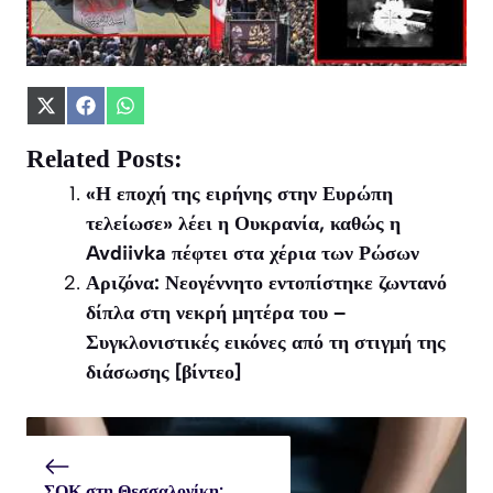
Share
Share
Share
on
on
on
X
Facebook
WhatsApp
Related Posts:
(Twitter)
«Η εποχή της ειρήνης στην Ευρώπη
τελείωσε» λέει η Ουκρανία, καθώς η
Avdiivka πέφτει στα χέρια των Ρώσων
Αριζόνα: Νεογέννητο εντοπίστηκε ζωντανό
δίπλα στη νεκρή μητέρα του –
Συγκλονιστικές εικόνες από τη στιγμή της
διάσωσης [βίντεο]
ΣΟΚ στη Θεσσαλονίκη: