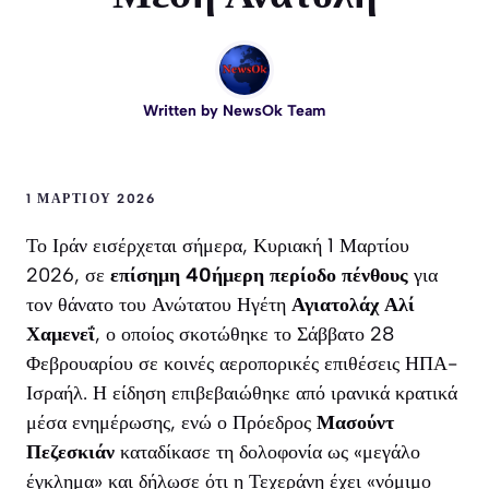
Written by
NewsOk Team
1 ΜΑΡΤΊΟΥ 2026
Το Ιράν εισέρχεται σήμερα, Κυριακή 1 Μαρτίου
2026, σε
επίσημη 40ήμερη περίοδο πένθους
για
τον θάνατο του Ανώτατου Ηγέτη
Αγιατολάχ Αλί
Χαμενεΐ
, ο οποίος σκοτώθηκε το Σάββατο 28
Φεβρουαρίου σε κοινές αεροπορικές επιθέσεις ΗΠΑ-
Ισραήλ. Η είδηση επιβεβαιώθηκε από ιρανικά κρατικά
μέσα ενημέρωσης, ενώ ο Πρόεδρος
Μασούντ
Πεζεσκιάν
καταδίκασε τη δολοφονία ως «μεγάλο
έγκλημα» και δήλωσε ότι η Τεχεράνη έχει «νόμιμο