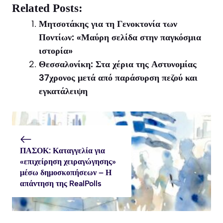
X
Facebook
WhatsApp
Related Posts:
(Twitter)
Μητσοτάκης για τη Γενοκτονία των
Ποντίων: «Μαύρη σελίδα στην παγκόσμια
ιστορία»
Θεσσαλονίκη: Στα χέρια της Αστυνομίας
37χρονος μετά από παράσυρση πεζού και
εγκατάλειψη
ΠΑΣΟΚ: Καταγγελία για
«επιχείρηση χειραγώγησης»
μέσω δημοσκοπήσεων – Η
απάντηση της RealPolls