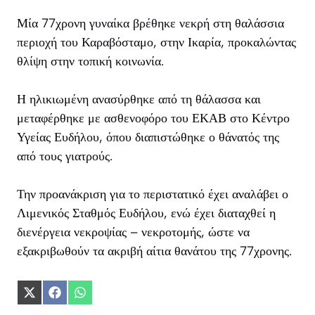
Μία 77χρονη γυναίκα βρέθηκε νεκρή στη θαλάσσια
περιοχή του Καραβόσταμο, στην Ικαρία, προκαλώντας
θλίψη στην τοπική κοινωνία.
Η ηλικιωμένη ανασύρθηκε από τη θάλασσα και
μεταφέρθηκε με ασθενοφόρο του ΕΚΑΒ στο Κέντρο
Υγείας Ευδήλου, όπου διαπιστώθηκε ο θάνατός της
από τους γιατρούς.
Την προανάκριση για το περιστατικό έχει αναλάβει ο
Λιμενικός Σταθμός Ευδήλου, ενώ έχει διαταχθεί η
διενέργεια νεκροψίας – νεκροτομής, ώστε να
εξακριβωθούν τα ακριβή αίτια θανάτου της 77χρονης.
Share
Share
Share
on
on
on