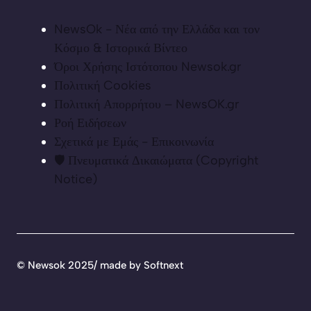
NewsOk - Νέα από την Ελλάδα και τον
Κόσμο & Ιστορικά Βίντεο
Όροι Χρήσης Ιστότοπου Newsok.gr
Πολιτική Cookies
Πολιτική Απορρήτου – NewsOK.gr
Ροή Ειδήσεων
Σχετικά με Εμάς - Επικοινωνία
🛡️ Πνευματικά Δικαιώματα (Copyright
Notice)
©
Newsok 2025/ made by
Softnext