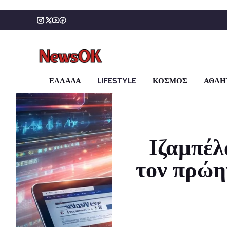
Μετάβαση
σε
περιεχόμενο
ΕΛΛΑΔΑ
LIFESTYLE
ΚΟΣΜΟΣ
ΑΘΛΗ
Ιζαμπέλ
τον πρώη