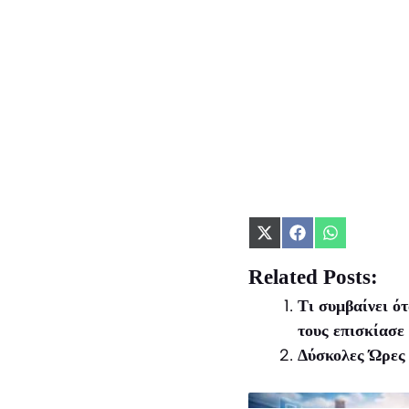
Share
Share
Share
on
on
on
X
Facebook
WhatsApp
Related Posts:
(Twitter)
Τι συμβαίνει ό
τους επισκίασε
Δύσκολες Ώρες 