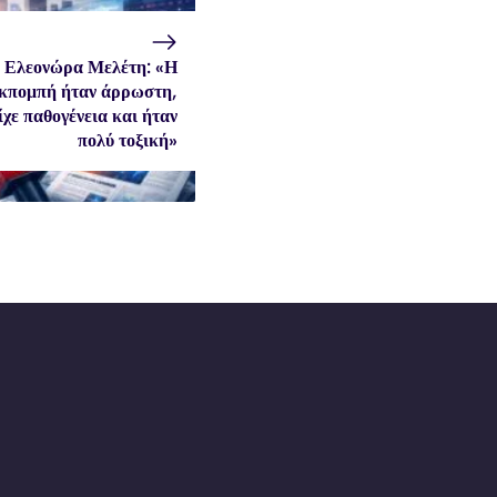
Ελεονώρα Μελέτη: «Η
κπομπή ήταν άρρωστη,
ίχε παθογένεια και ήταν
πολύ τοξική»