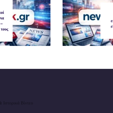
ποί
για
ε
 –
ε
 τους
 Ιστορικά Βίντεο