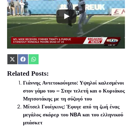
Share
Share
Share
on
on
on
X
Facebook
WhatsApp
Related Posts:
(Twitter)
Γιάννης Αντετοκούνμπο: Υψηλοί καλεσμένοι
στον γάμο του – Στην τελετή και ο Κυριάκος
Μητσοτάκης με τη σύζυγό του
Μίτσελ Γουίγκινς: Έφυγε από τη ζωή ένας
μεγάλος σκόρερ του NBA και του ελληνικού
μπάσκετ