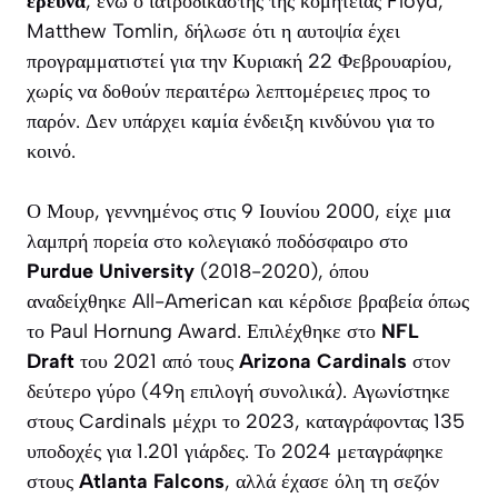
έρευνα
, ενώ ο ιατροδικαστής της κομητείας Floyd,
Matthew Tomlin, δήλωσε ότι η αυτοψία έχει
προγραμματιστεί για την Κυριακή 22 Φεβρουαρίου,
χωρίς να δοθούν περαιτέρω λεπτομέρειες προς το
παρόν. Δεν υπάρχει καμία ένδειξη κινδύνου για το
κοινό.
Ο Μουρ, γεννημένος στις 9 Ιουνίου 2000, είχε μια
λαμπρή πορεία στο κολεγιακό ποδόσφαιρο στο
Purdue University
(2018-2020), όπου
αναδείχθηκε All-American και κέρδισε βραβεία όπως
το Paul Hornung Award. Επιλέχθηκε στο
NFL
Draft
του 2021 από τους
Arizona Cardinals
στον
δεύτερο γύρο (49η επιλογή συνολικά). Αγωνίστηκε
στους Cardinals μέχρι το 2023, καταγράφοντας 135
υποδοχές για 1.201 γιάρδες. Το 2024 μεταγράφηκε
στους
Atlanta Falcons
, αλλά έχασε όλη τη σεζόν