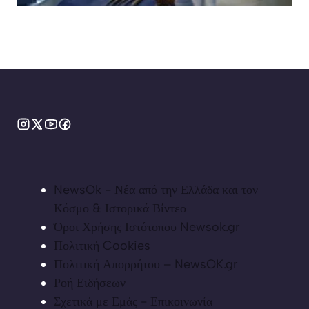
NewsOk - Νέα από την Ελλάδα και τον
Κόσμο & Ιστορικά Βίντεο
Όροι Χρήσης Ιστότοπου Newsok.gr
Πολιτική Cookies
Πολιτική Απορρήτου – NewsOK.gr
Ροή Ειδήσεων
Σχετικά με Εμάς - Επικοινωνία