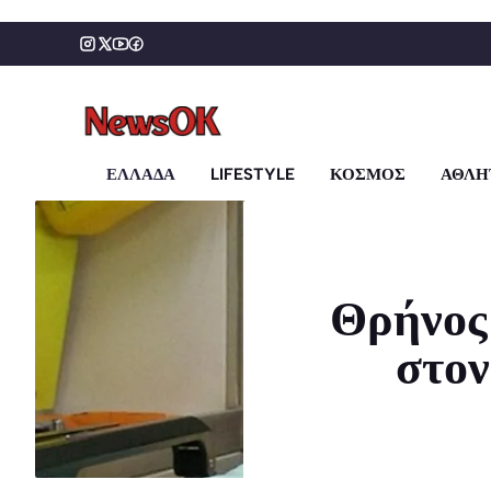
Μετάβαση
σε
περιεχόμενο
ΕΛΛΑΔΑ
LIFESTYLE
ΚΟΣΜΟΣ
ΑΘΛΗ
Θρήνος
στον