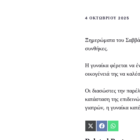
4 ΟΚΤΩΒΡΊΟΥ 2025
Ξημερώματα του Σαββάτ
συνθήκες.
Η γυναίκα φέρεται να έ
οικογένειά της να καλέ
Οι διασώστες την παρέ
κατάσταση της επιδειν
γιατρών, η γυναίκα κατ
Share
Share
Share
on
on
on
X
Facebook
WhatsApp