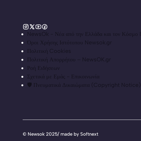
NewsOk - Νέα από την Ελλάδα και τον Κόσμο &
Όροι Χρήσης Ιστότοπου Newsok.gr
Πολιτική Cookies
Πολιτική Απορρήτου – NewsOK.gr
Ροή Ειδήσεων
Σχετικά με Εμάς - Επικοινωνία
🛡️ Πνευματικά Δικαιώματα (Copyright Notice)
©
Newsok 2025/ made by
Softnext