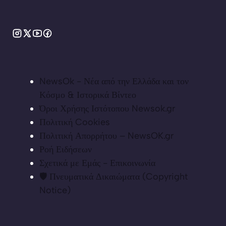
NewsOk - Νέα από την Ελλάδα και τον
Κόσμο & Ιστορικά Βίντεο
Όροι Χρήσης Ιστότοπου Newsok.gr
Πολιτική Cookies
Πολιτική Απορρήτου – NewsOK.gr
Ροή Ειδήσεων
Σχετικά με Εμάς - Επικοινωνία
🛡️ Πνευματικά Δικαιώματα (Copyright
Notice)