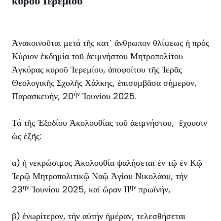
κυρού Ιερεμίου
Ἀνακοινοῦται μετά τῆς κατ᾿ ἄνθρωπον θλίψεως ἡ πρός
Κύριον ἐκδημία τοῦ ἀειμνήστου Μητροπολίτου
Ἀγκύρας κυροῦ Ἱερεμίου, ἀποφοίτου τῆς Ἱερᾶς
Θεολογικῆς Σχολῆς Χάλκης, ἐπισυμβᾶσα σήμερον,
ήν
Παρασκευήν, 20
Ἰουνίου 2025.
Τά τῆς Ἐξοδίου Ἀκολουθίας τοῦ ἀειμνήστου, ἔχουσιν
ὡς ἑξῆς:
α) ἡ νεκρώσιμος Ἀκολουθία ψαλήσεται ἐν τῷ ἐν Κῷ
Ἱερῷ Μητροπολιτικῷ Ναῷ Ἁγίου Νικολάου, τήν
ην
ην
23
Ἰουνίου 2025, καί ὥραν 11
πρωϊνήν,
β) ἐνωρίτερον, τήν αὐτήν ἡμέραν, τελεσθήσεται