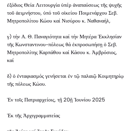
ἐξόδιος Θεία Λειτουργία ὑπέρ ἀναπαύσεως τῆς ψυχῆς
τοῦ ἀειμνήστου, ὑπό τοῦ οἰκείου Ποιμενάρχου Σεβ.
Μητροπολίτου Κώου καί Νισύρου κ. Ναθαναήλ,
γ) τήν Α. Θ. Παναγιότητα καί τήν Μητέρα Ἐκκλησίαν
τῆς Κωνσταντινου-πόλεως θά ἐκπροσωπήσῃ ὁ Σεβ.
Μητροπολίτης Καρπάθου καί Κάσου κ. Ἀμβρόσιος,
καί
δ) ὁ ἐνταφιασμός γενήσεται ἐν τῷ παλαιῷ Κοιμητηρίῳ
τῆς πόλεως Κώου.
Ἐν τοῖς Πατριαρχείοις, τῇ 20ῇ Ἰουνίου 2025
Ἐκ τῆς Ἀρχιγραμματείας