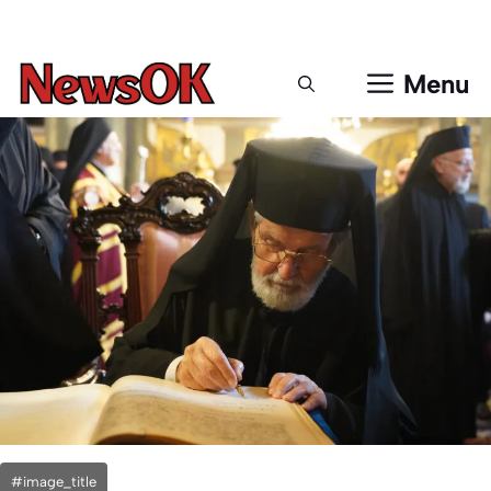
Μετάβαση
σε
περιεχόμενο
Menu
#image_title