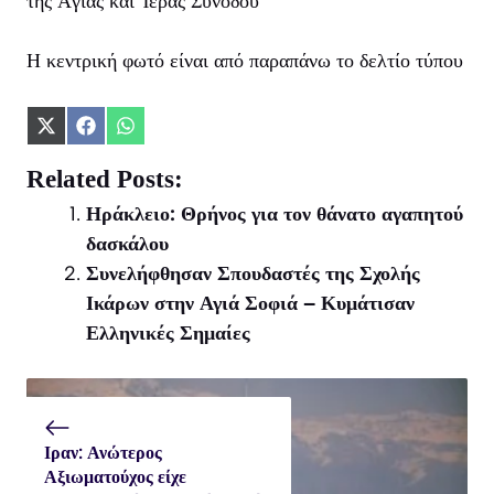
τῆς Ἁγίας καί Ἱερᾶς Συνόδου
Η κεντρική φωτό είναι από παραπάνω το δελτίο τύπου
Share
Share
Share
on
on
on
X
Facebook
WhatsApp
Related Posts:
(Twitter)
Ηράκλειο: Θρήνος για τον θάνατο αγαπητού
δασκάλου
Συνελήφθησαν Σπουδαστές της Σχολής
Ικάρων στην Αγιά Σοφιά – Κυμάτισαν
Ελληνικές Σημαίες
Ιραν: Ανώτερος
Αξιωματούχος είχε