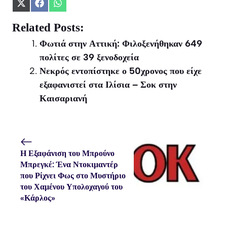
Share
Share
Share
on
on
on
X
Facebook
WhatsApp
Related Posts:
(Twitter)
Φωτιά στην Αττική: Φιλοξενήθηκαν 649
πολίτες σε 39 ξενοδοχεία
Νεκρός εντοπίστηκε ο 50χρονος που είχε
εξαφανιστεί στα Ιλίσια – Σοκ στην
Καισαριανή
Η Εξαφάνιση του Μπρούνο
Μπρεγκέ: Ένα Ντοκιμαντέρ
που Ρίχνει Φως στο Μυστήριο
του Χαμένου Υπολοχαγού του
«Κάρλος»