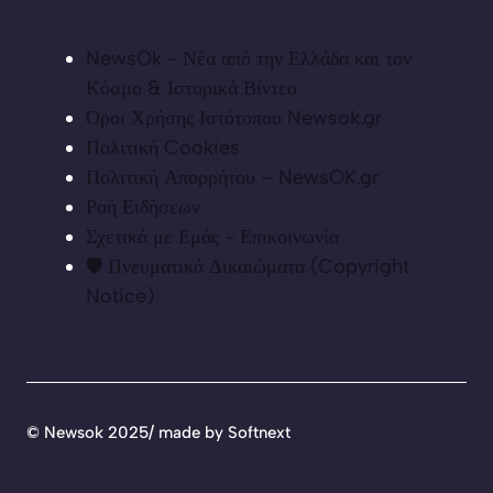
NewsOk - Νέα από την Ελλάδα και τον
Κόσμο & Ιστορικά Βίντεο
Όροι Χρήσης Ιστότοπου Newsok.gr
Πολιτική Cookies
Πολιτική Απορρήτου – NewsOK.gr
Ροή Ειδήσεων
Σχετικά με Εμάς - Επικοινωνία
🛡️ Πνευματικά Δικαιώματα (Copyright
Notice)
©
Newsok 2025/ made by
Softnext