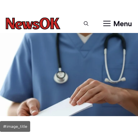
Μετάβαση
σε
περιεχόμενο
Menu
#image_title