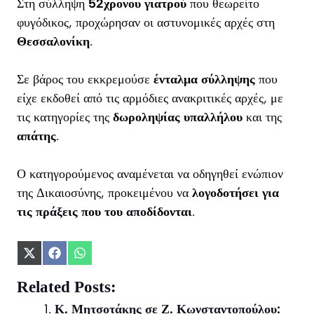
Στη σύλληψη
52χρονου γιατρού
που θεωρείτο
φυγόδικος, προχώρησαν οι αστυνομικές αρχές στη
Θεσσαλονίκη
.
Σε βάρος του εκκρεμούσε
ένταλμα σύλληψης
που
είχε εκδοθεί από τις αρμόδιες ανακριτικές αρχές, με
τις κατηγορίες της
δωροληψίας υπαλλήλου
και της
απάτης
.
Ο κατηγορούμενος αναμένεται να οδηγηθεί ενώπιον
της Δικαιοσύνης, προκειμένου να
λογοδοτήσει για
τις πράξεις που του αποδίδονται
.
Share
Share
Share
on
on
on
X
Facebook
WhatsApp
Related Posts:
(Twitter)
Κ. Μητσοτάκης σε Ζ. Κωνσταντοπούλου: