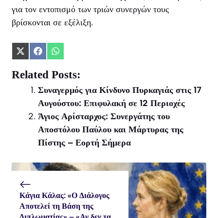
για τον εντοπισμό των τριών συνεργών τους
βρίσκονται σε εξέλιξη.
Share
Share
Share
on
on
on
X
Facebook
WhatsApp
Related Posts:
(Twitter)
Συναγερμός για Κίνδυνο Πυρκαγιάς στις 17
Αυγούστου: Επιφυλακή σε 12 Περιοχές
Άγιος Αρίσταρχος: Συνεργάτης του
Αποστόλου Παύλου και Μάρτυρας της
Πίστης – Εορτή Σήμερα
Κάγια Κάλας: «Ο Διάλογος
Αποτελεί τη Βάση της
Διπλωματίας» – «Αν δεν τα