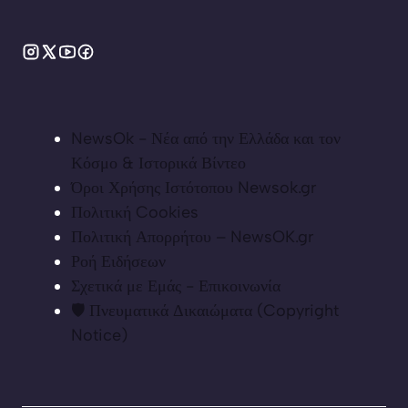
NewsOk - Νέα από την Ελλάδα και τον
Κόσμο & Ιστορικά Βίντεο
Όροι Χρήσης Ιστότοπου Newsok.gr
Πολιτική Cookies
Πολιτική Απορρήτου – NewsOK.gr
Ροή Ειδήσεων
Σχετικά με Εμάς - Επικοινωνία
🛡️ Πνευματικά Δικαιώματα (Copyright
Notice)