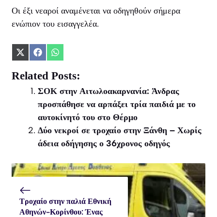
Οι έξι νεαροί αναμένεται να οδηγηθούν σήμερα
ενώπιον του εισαγγελέα.
Share
Share
Share
on
on
on
X
Facebook
WhatsApp
Related Posts:
(Twitter)
ΣΟΚ στην Αιτωλοακαρνανία: Άνδρας
προσπάθησε να αρπάξει τρία παιδιά με το
αυτοκίνητό του στο Θέρμο
Δύο νεκροί σε τροχαίο στην Ξάνθη – Χωρίς
άδεια οδήγησης ο 36χρονος οδηγός
Τροχαίο στην παλιά Εθνική
Αθηνών-Κορίνθου: Ένας