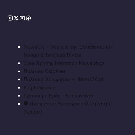
NewsOk - Νέα από την Ελλάδα και τον
Κόσμο & Ιστορικά Βίντεο
Όροι Χρήσης Ιστότοπου Newsok.gr
Πολιτική Cookies
Πολιτική Απορρήτου – NewsOK.gr
Ροή Ειδήσεων
Σχετικά με Εμάς - Επικοινωνία
🛡️ Πνευματικά Δικαιώματα (Copyright
Notice)