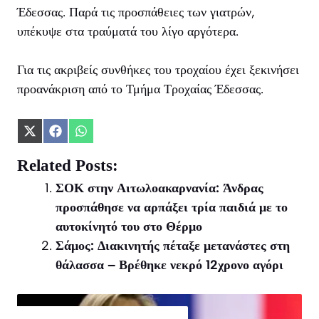
Έδεσσας. Παρά τις προσπάθειες των γιατρών,
υπέκυψε στα τραύματά του λίγο αργότερα.
Για τις ακριβείς συνθήκες του τροχαίου έχει ξεκινήσει
προανάκριση από το Τμήμα Τροχαίας Έδεσσας.
Share
Share
Share
on
on
on
X
Facebook
WhatsApp
Related Posts:
(Twitter)
ΣΟΚ στην Αιτωλοακαρνανία: Άνδρας
προσπάθησε να αρπάξει τρία παιδιά με το
αυτοκίνητό του στο Θέρμο
Σάμος: Διακινητής πέταξε μετανάστες στη
θάλασσα – Βρέθηκε νεκρό 12χρονο αγόρι