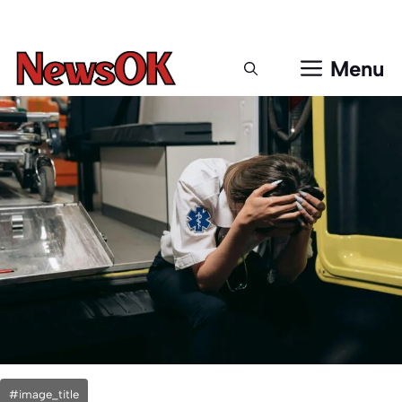
Μετάβαση
σε
περιεχόμενο
Menu
#image_title