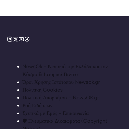
NewsOk - Νέα από την Ελλάδα και τον
Κόσμο & Ιστορικά Βίντεο
Όροι Χρήσης Ιστότοπου Newsok.gr
Πολιτική Cookies
Πολιτική Απορρήτου – NewsOK.gr
Ροή Ειδήσεων
Σχετικά με Εμάς - Επικοινωνία
🛡️ Πνευματικά Δικαιώματα (Copyright
Notice)