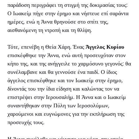
παράδοση περιγράφει τη στιγμή της δοκιμασίας τους:
Ο Ιωακείμ πήγε στην έρημο και νήστευε επί σαράντα
ημέρες, ενώ η Άννα θρηνούσε στο σπίτι της,
αισθανόμενη τη ντροπή και τη θλίψη.
Τότε, επενέβη η Θεία Χάρη. Ένας
Άγγελος Κυρίου
επισκέφθηκε την Άννα, ενώ αυτή προσευχόταν στον
κήπο της, και της ανήγγειλε το χαρμόσυνο γεγονός: θα
συνέλαμβανε και θα γεννούσε ένα παιδί. Ο ίδιος
άγγελος επισκέφθηκε και τον Ιωακείμ στην έρημο,
δίνοντάς του την ίδια είδηση και καλώντας τον να
επιστρέψει στην Ιερουσαλήμ. Η Άννα και ο Ιωακείμ
συναντήθηκαν στην Πύλη των Ιεροσολύμων,
χαρούμενοι και ευγνώμονες για την εκπλήρωση της
προσευχής τους.
Η Άννα συνέλαβε και γέννησε μια κόρη, την οποία