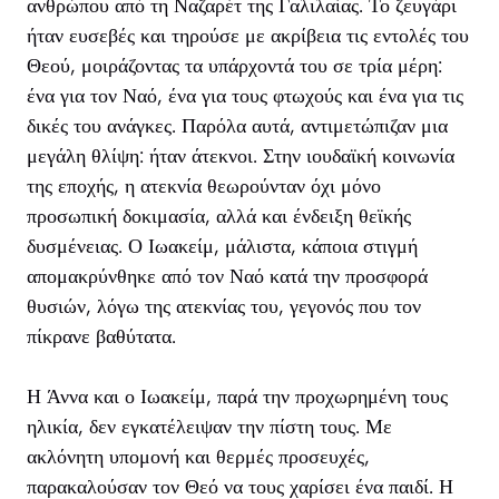
ανθρώπου από τη Ναζαρέτ της Γαλιλαίας. Το ζευγάρι
ήταν ευσεβές και τηρούσε με ακρίβεια τις εντολές του
Θεού, μοιράζοντας τα υπάρχοντά του σε τρία μέρη:
ένα για τον Ναό, ένα για τους φτωχούς και ένα για τις
δικές του ανάγκες. Παρόλα αυτά, αντιμετώπιζαν μια
μεγάλη θλίψη: ήταν άτεκνοι. Στην ιουδαϊκή κοινωνία
της εποχής, η ατεκνία θεωρούνταν όχι μόνο
προσωπική δοκιμασία, αλλά και ένδειξη θεϊκής
δυσμένειας. Ο Ιωακείμ, μάλιστα, κάποια στιγμή
απομακρύνθηκε από τον Ναό κατά την προσφορά
θυσιών, λόγω της ατεκνίας του, γεγονός που τον
πίκρανε βαθύτατα.
Η Άννα και ο Ιωακείμ, παρά την προχωρημένη τους
ηλικία, δεν εγκατέλειψαν την πίστη τους. Με
ακλόνητη υπομονή και θερμές προσευχές,
παρακαλούσαν τον Θεό να τους χαρίσει ένα παιδί. Η