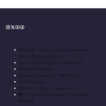
NewsOk - Νέα από την Ελλάδα και τον
Κόσμο & Ιστορικά Βίντεο
Όροι Χρήσης Ιστότοπου Newsok.gr
Πολιτική Cookies
Πολιτική Απορρήτου – NewsOK.gr
Ροή Ειδήσεων
Σχετικά με Εμάς - Επικοινωνία
🛡️ Πνευματικά Δικαιώματα (Copyright
Notice)