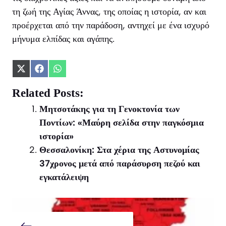
τη ζωή της Αγίας Άννας, της οποίας η ιστορία, αν και
προέρχεται από την παράδοση, αντηχεί με ένα ισχυρό
μήνυμα ελπίδας και αγάπης.
Share
Share
Share
on
on
on
X
Facebook
WhatsApp
Related Posts:
(Twitter)
Μητσοτάκης για τη Γενοκτονία των
Ποντίων: «Μαύρη σελίδα στην παγκόσμια
ιστορία»
Θεσσαλονίκη: Στα χέρια της Αστυνομίας
37χρονος μετά από παράσυρση πεζού και
εγκατάλειψη