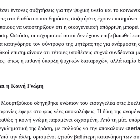
σει έντονες συζητήσεις για την ψυχική υγεία και το κοινωνι
ς στο διαδίκτυο και δημόσιες συζητήσεις έχουν επισημάνει 
άποιους να υποστηρίζουν ότι η οικογενειακή απόρριψη μπορεί
ση. Ωστόσο, οι ισχυρισμοί αυτοί δεν έχουν επιβεβαιωθεί επι
α κατηγόρησε τον σύντροφο της μητέρας της για ανάρμοστη 
ιδικοί επισημαίνουν ότι τέτοιες υποθέσεις συχνά συνδέονται 
ς, όπως η πιθανή ύπαρξη ψυχικών διαταραχών, αλλά καμία δ
αι η Κοινή Γνώμη
 Μουρτζούκου οδηγήθηκε ενώπιον του εισαγγελέα στις Ευελπ
ολοφονίες έφερε στο φως νέες αποκαλύψεις. Η δίκη της αναμέ
καθώς η κοινή γνώμη παραμένει διχασμένη. Από τη μία, υπάρ
εγκληματική της δράση, με πολλούς να την αποκαλούν «serial
 Από την άλλη, ορισμένοι ζητούν βαθύτερη κατανόηση των σ