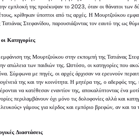
 την εμπλοκή της προέκυψαν το 2023, όταν οι θάνατοι των δύ
έτους, κρίθηκαν ύποπτοι από τις αρχές. Η Μουρτζούκου εμφα
 Τατιάνας Στεφανίδου, παρουσιάζοντας τον εαυτό της ως θύμ
 οι Κατηγορίες
 εμφάνιση της Μουρτζούκου στην εκπομπή της Τατιάνας Στεφ
την απώλεια των παιδιών της. Ωστόσο, οι κατηγορίες που α
όνα. Σύμφωνα με πηγές, οι αρχές άρχισαν να ερευνούν περαι
ογένειά της και την κοινότητα. Η μητέρα της, ο αδερφός της
έρονται να κατέθεσαν εναντίον της, αποκαλύπτοντας ένα μοτ
ορίες περιλαμβάνουν όχι μόνο τις δολοφονίες αλλά και κατηγ
«λευκούς» γάμους για κέρδος και εμπόριο βρεφών, αν και τα
ογικές Διαστάσεις