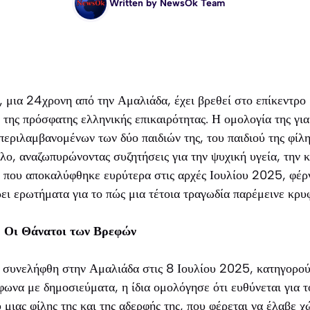
Written by
NewsOk Team
μια 24χρονη από την Αμαλιάδα, έχει βρεθεί στο επίκεντρο μ
 της πρόσφατης ελληνικής επικαιρότητας. Η ομολογία της για
ριλαμβανομένων των δύο παιδιών της, του παιδιού της φίλης
άλο, αναζωπυρώνοντας συζητήσεις για την ψυχική υγεία, την 
 που αποκαλύφθηκε ευρύτερα στις αρχές Ιουλίου 2025, φέρν
ρει ερωτήματα για το πώς μια τέτοια τραγωδία παρέμεινε κρυ
: Οι Θάνατοι των Βρεφών
συνελήφθη στην Αμαλιάδα στις 8 Ιουλίου 2025, κατηγορού
να με δημοσιεύματα, η ίδια ομολόγησε ότι ευθύνεται για τ
ύ μιας φίλης της και της αδερφής της, που φέρεται να έλαβε χ