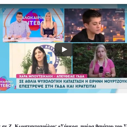
σε Ζ. Κωνσταντοπούλου: «Σήμερα, ημέρα θανάτου του Στά