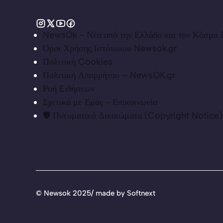
NewsOk - Νέα από την Ελλάδα και τον Κόσμο &
Όροι Χρήσης Ιστότοπου Newsok.gr
Πολιτική Cookies
Πολιτική Απορρήτου – NewsOK.gr
Ροή Ειδήσεων
Σχετικά με Εμάς - Επικοινωνία
🛡️ Πνευματικά Δικαιώματα (Copyright Notice)
©
Newsok 2025/ made by
Softnext