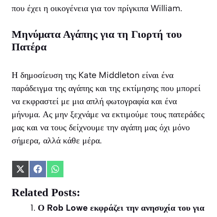
που έχει η οικογένεια για τον πρίγκιπα William.
Μηνύματα Αγάπης για τη Γιορτή του
Πατέρα
Η δημοσίευση της Kate Middleton είναι ένα
παράδειγμα της αγάπης και της εκτίμησης που μπορεί
να εκφραστεί με μια απλή φωτογραφία και ένα
μήνυμα. Ας μην ξεχνάμε να εκτιμούμε τους πατεράδες
μας και να τους δείχνουμε την αγάπη μας όχι μόνο
σήμερα, αλλά κάθε μέρα.
Share
Share
Share
on
on
on
X
Facebook
WhatsApp
Related Posts:
(Twitter)
Ο Rob Lowe εκφράζει την ανησυχία του για