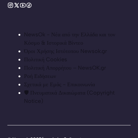
NewsOk - Νέα από την Ελλάδα και τον
Κόσμο & Ιστορικά Βίντεο
Όροι Χρήσης Ιστότοπου Newsok.gr
Πολιτική Cookies
Πολιτική Απορρήτου – NewsOK.gr
Ροή Ειδήσεων
Σχετικά με Εμάς - Επικοινωνία
🛡️ Πνευματικά Δικαιώματα (Copyright
Notice)