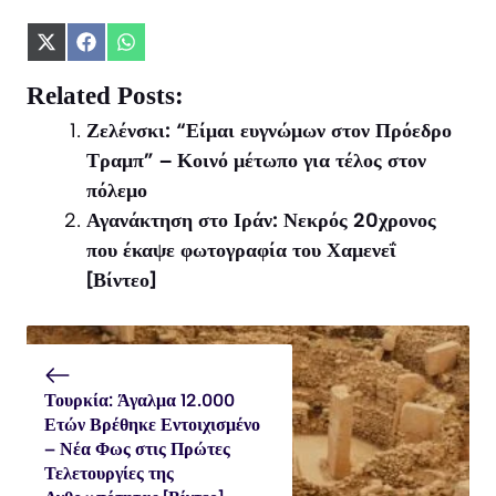
Share
Share
Share
on
on
on
X
Facebook
WhatsApp
Related Posts:
(Twitter)
Ζελένσκι: “Είμαι ευγνώμων στον Πρόεδρο
Τραμπ” – Κοινό μέτωπο για τέλος στον
πόλεμο
Αγανάκτηση στο Ιράν: Νεκρός 20χρονος
που έκαψε φωτογραφία του Χαμενεΐ
[Βίντεο]
Τουρκία: Άγαλμα 12.000
Ετών Βρέθηκε Εντοιχισμένο
– Νέα Φως στις Πρώτες
Τελετουργίες της