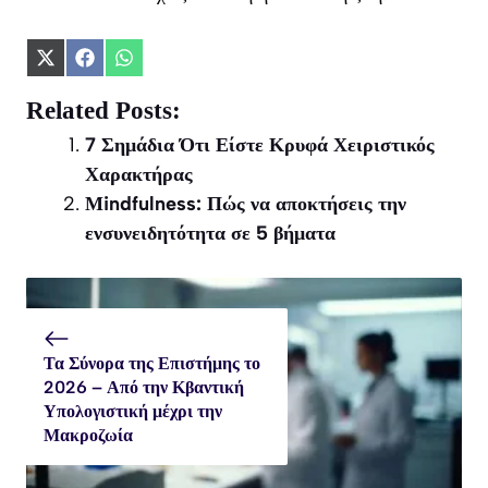
Share
Share
Share
on
on
on
X
Facebook
WhatsApp
Related Posts:
(Twitter)
7 Σημάδια Ότι Είστε Κρυφά Χειριστικός
Χαρακτήρας
Μindfulness: Πώς να αποκτήσεις την
ενσυνειδητότητα σε 5 βήματα
Τα Σύνορα της Επιστήμης το
2026 – Από την Κβαντική
Υπολογιστική μέχρι την
Μακροζωία