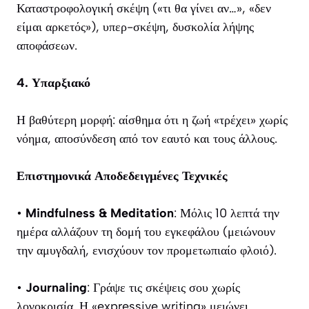
Καταστροφολογική σκέψη («τι θα γίνει αν…», «δεν
είμαι αρκετός»), υπερ-σκέψη, δυσκολία λήψης
αποφάσεων.
4. Υπαρξιακό
Η βαθύτερη μορφή: αίσθημα ότι η ζωή «τρέχει» χωρίς
νόημα, αποσύνδεση από τον εαυτό και τους άλλους.
Επιστημονικά Αποδεδειγμένες Τεχνικές
•
Mindfulness & Meditation
: Μόλις 10 λεπτά την
ημέρα αλλάζουν τη δομή του εγκεφάλου (μειώνουν
την αμυγδαλή, ενισχύουν τον προμετωπιαίο φλοιό).
•
Journaling
: Γράψε τις σκέψεις σου χωρίς
λογοκρισία. Η «expressive writing» μειώνει