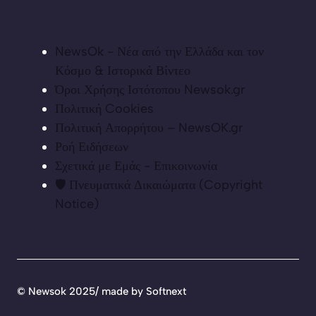
NewsOk - Νέα από την Ελλάδα και τον
Κόσμο & Ιστορικά Βίντεο
Όροι Χρήσης Ιστότοπου Newsok.gr
Πολιτική Cookies
Πολιτική Απορρήτου – NewsOK.gr
Ροή Ειδήσεων
Σχετικά με Εμάς - Επικοινωνία
🛡️ Πνευματικά Δικαιώματα (Copyright
Notice)
©
Newsok 2025/ made by
Softnext