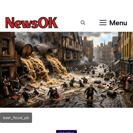
Μετάβαση
σε
περιεχόμενο
Menu
beer_flood_pb