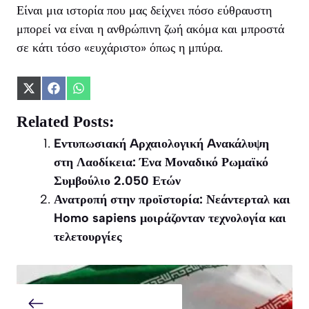
Είναι μια ιστορία που μας δείχνει πόσο εύθραυστη
μπορεί να είναι η ανθρώπινη ζωή ακόμα και μπροστά
σε κάτι τόσο «ευχάριστο» όπως η μπύρα.
Share
Share
Share
on
on
on
X
Facebook
WhatsApp
Related Posts:
(Twitter)
Eντυπωσιακή Aρχαιολογική Aνακάλυψη
στη Λαοδίκεια: Ένα Μοναδικό Ρωμαϊκό
Συμβούλιο 2.050 Ετών
Ανατροπή στην προϊστορία: Νεάντερταλ και
Homo sapiens μοιράζονταν τεχνολογία και
τελετουργίες