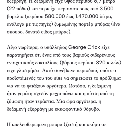
εξερράγη. Η δεξαμενή είχε ύψος περίπου 6,7 μέτρα
(22 πόδια) και περιείχε περισσότερους από 3.500
βαρέλια (περίπου 580.000 έως 1.470.000 λίτρα,
ανάλογα με τις πηγές) ζυμωμένης πορτέρ μπύρας (ένα
σκούρο, δυνατό είδος μπύρας).
Λίγο νωρίτερα, ο υπάλληλος George Crick είχε
παρατηρήσει ότι ένας από τους βαριούς σιδερένιους
ενισχυτικούς δακτυλίους (βάρους περίπου 320 κιλών)
είχε γλιστρήσει. Αυτό συνέβαινε περιοδικά, οπότε ο
προϊστάμενός του του είπε να σημειώσει το πρόβλημα
για να το φτιάξουν αργότερα. Ωστόσο, η δεξαμενή
ήταν γεμάτη σχεδόν μέχρι πάνω και η πίεση από τη
ζύμωση ήταν τεράστια. Μια ώρα αργότερα, η
δεξαμενή εξερράγη με εκκωφαντικό θόρυβο.
Η απελευθερωμένη μπύρα (ζεστή και ακόμα σε