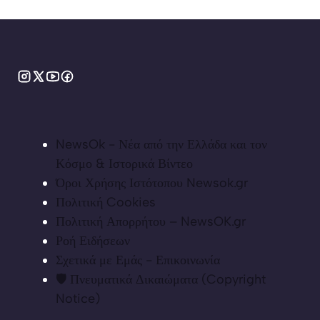
NewsOk - Νέα από την Ελλάδα και τον
Κόσμο & Ιστορικά Βίντεο
Όροι Χρήσης Ιστότοπου Newsok.gr
Πολιτική Cookies
Πολιτική Απορρήτου – NewsOK.gr
Ροή Ειδήσεων
Σχετικά με Εμάς - Επικοινωνία
🛡️ Πνευματικά Δικαιώματα (Copyright
Notice)