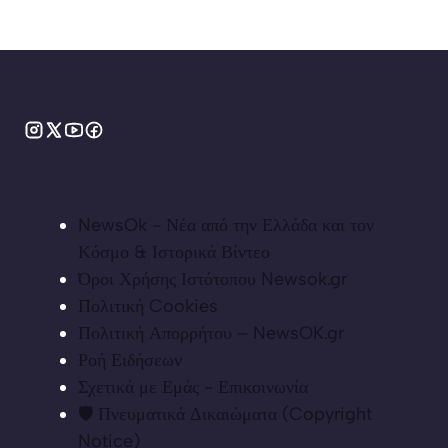
NewsOk - Νέα από την Ελλάδα και τον
Κόσμο & Ιστορικά Βίντεο
Όροι Χρήσης Ιστότοπου Newsok.gr
Πολιτική Cookies
Πολιτική Απορρήτου – NewsOK.gr
Ροή Ειδήσεων
Σχετικά με Εμάς - Επικοινωνία
🛡️ Πνευματικά Δικαιώματα (Copyright
Notice)