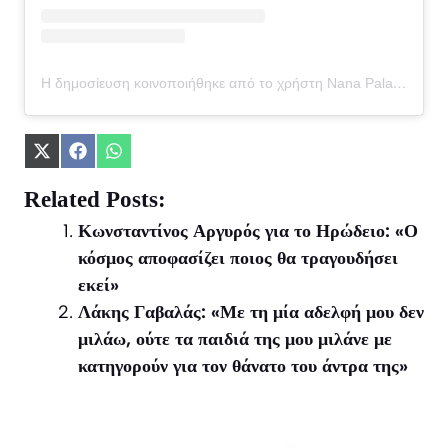
Η δημοσίευση κοινοποιήθηκε από το χρήστη Nana Palaitsaki (@nanapalaitsaki)
Share
Share
Share
on
on
on
X
Facebook
WhatsApp
Related Posts:
(Twitter)
Κωνσταντίνος Αργυρός για το Ηρώδειο: «Ο
κόσμος αποφασίζει ποιος θα τραγουδήσει
εκεί»
Λάκης Γαβαλάς: «Με τη μία αδελφή μου δεν
μιλάω, ούτε τα παιδιά της μου μιλάνε με
κατηγορούν για τον θάνατο του άντρα της»