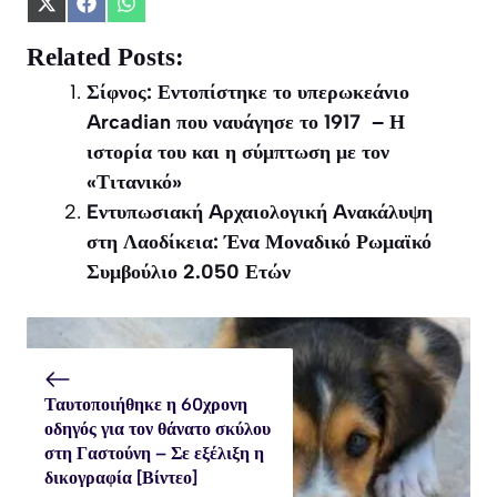
Share
Share
Share
on
on
on
X
Facebook
WhatsApp
Related Posts:
(Twitter)
Σίφνος: Εντοπίστηκε το υπερωκεάνιο
Arcadian που ναυάγησε το 1917 – Η
ιστορία του και η σύμπτωση με τον
«Τιτανικό»
Eντυπωσιακή Aρχαιολογική Aνακάλυψη
στη Λαοδίκεια: Ένα Μοναδικό Ρωμαϊκό
Συμβούλιο 2.050 Ετών
Ταυτοποιήθηκε η 60χρονη
οδηγός για τον θάνατο σκύλου
στη Γαστούνη – Σε εξέλιξη η
δικογραφία [Βίντεο]