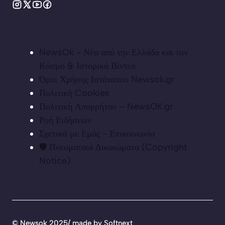
NewsOk - Νέα από την Ελλάδα και τον
Κόσμο & Ιστορικά Βίντεο
Όροι Χρήσης Ιστότοπου Newsok.gr
Πολιτική Cookies
Πολιτική Απορρήτου – NewsOK.gr
Ροή Ειδήσεων
Σχετικά με Εμάς - Επικοινωνία
🛡️ Πνευματικά Δικαιώματα (Copyright
Notice)
©
Newsok 2025/ made by
Softnext