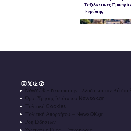
Ταξιδιωτικές Εμπειρίε
Ευρώπης
NewsOk - Νέα από την Ελλάδα και τον Κόσμο &
Όροι Χρήσης Ιστότοπου Newsok.gr
Πολιτική Cookies
Πολιτική Απορρήτου – NewsOK.gr
Ροή Ειδήσεων
Σχετικά με Εμάς - Επικοινωνία