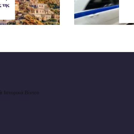
ς της
 Ιστορικά Βίντεο