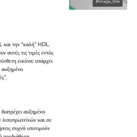
#image_title
L και την “καλή” HDL.
ν αυτές τις τιμές εντός
ύνθετη εικόνα: υπάρχει
ν αυξημένο
ές”.
 διατρέχει αυξημένο
ν λιποπρωτεϊνών και σε
ήσεις συχνά υποτιμούν
ή προδιάθεση.