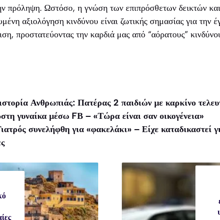
ην πρόληψη. Ωστόσο, η γνώση των επιπρόσθετων δεικτών και
ευμένη αξιολόγηση κινδύνου είναι ζωτικής σημασίας για την έ
ιση, προστατεύοντας την καρδιά μας από “αόρατους” κινδύνο
ιστορία Ανθρωπιάς: Πατέρας 2 παιδιών με καρκίνο τελευ
στη γυναίκα μέσω FΒ – «Τώρα είναι σαν οικογένεια»
ιατρός συνελήφθη για «φακελάκι» – Είχε καταδικαστεί για
ες
κό
αίες