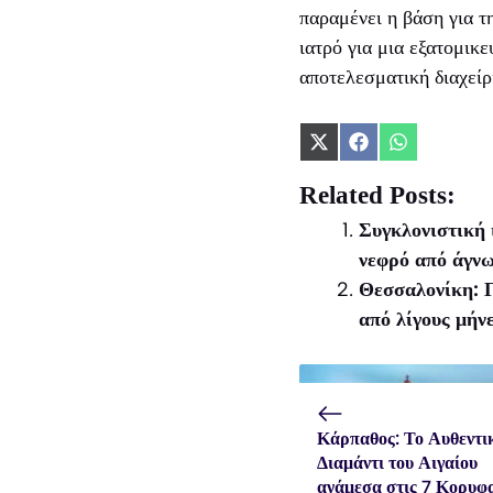
παραμένει η βάση για τ
ιατρό για μια εξατομικ
αποτελεσματική διαχείρ
Share
Share
Share
on
on
on
X
Facebook
WhatsApp
Related Posts:
(Twitter)
Συγκλονιστική 
νεφρό από άγνω
Θεσσαλονίκη: Γ
από λίγους μήν
Κάρπαθος: Το Αυθεντι
Διαμάντι του Αιγαίου
ανάμεσα στις 7 Κορυφ