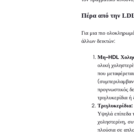
Πέρα από την LDL
Για μια πιο ολοκληρωμέν
άλλων δεικτών:
Μη-HDL Χολησ
ολική χοληστερ
που μεταφέρετα
(συμπεριλαμβανο
προγνωστικός δε
τριγλυκερίδια ή
Τριγλυκερίδια:
Υψηλά επίπεδα 
χοληστερίνη, συ
πλούσια σε απλο