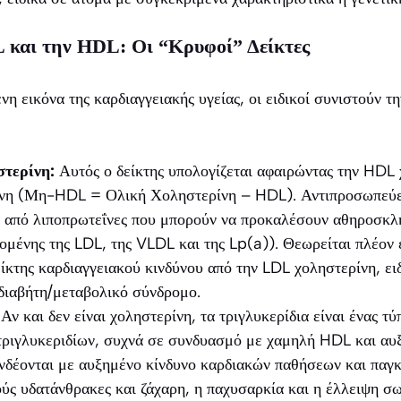
 και την HDL: Οι “Κρυφοί” Δείκτες
η εικόνα της καρδιαγγειακής υγείας, οι ειδικοί συνιστούν τ
τερίνη:
Αυτός ο δείκτης υπολογίζεται αφαιρώντας την HDL 
ίνη (Μη-HDL = Ολική Χοληστερίνη – HDL). Αντιπροσωπεύει
ι από λιποπρωτεΐνες που μπορούν να προκαλέσουν αθηροσκ
μένης της LDL, της VLDL και της Lp(a)). Θεωρείται πλέον 
ίκτης καρδιαγγειακού κινδύνου από την LDL χοληστερίνη, ει
 διαβήτη/μεταβολικό σύνδρομο.
Αν και δεν είναι χοληστερίνη, τα τριγλυκερίδια είναι ένας τύ
τριγλυκεριδίων, συχνά σε συνδυασμό με χαμηλή HDL και α
νδέονται με αυξημένο κίνδυνο καρδιακών παθήσεων και παγκ
ύς υδατάνθρακες και ζάχαρη, η παχυσαρκία και η έλλειψη σ