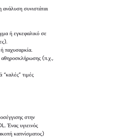
ρη ανάλυση συνιστάται
αγμα ή εγκεφαλικό σε
ες).
 ή παχυσαρκία.
α αθηροσκλήρωσης (π.χ.,
ά “καλές” τιμές
ροσέγγισης στην
L. Ένας υγιεινός
ιακοπή καπνίσματος)