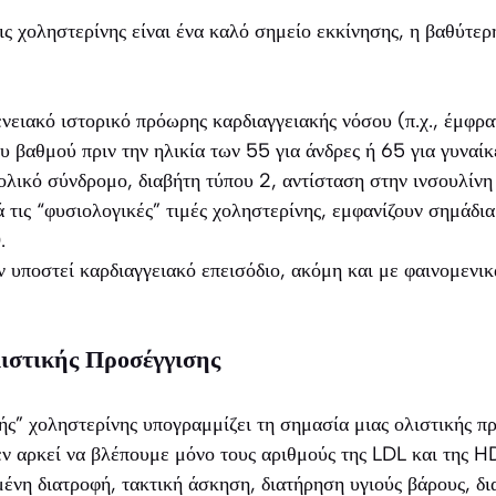
ις χοληστερίνης είναι ένα καλό σημείο εκκίνησης, η βαθύτε
νειακό ιστορικό πρόωρης καρδιαγγειακής νόσου (π.χ., έμφρ
υ βαθμού πριν την ηλικία των 55 για άνδρες ή 65 για γυναίκ
λικό σύνδρομο, διαβήτη τύπου 2, αντίσταση στην ινσουλίνη
 τις “φυσιολογικές” τιμές χοληστερίνης, εμφανίζουν σημάδι
.
 υποστεί καρδιαγγειακό επεισόδιο, ακόμη και με φαινομενικ
ιστικής Προσέγγισης
ς” χοληστερίνης υπογραμμίζει τη σημασία μιας ολιστικής π
εν αρκεί να βλέπουμε μόνο τους αριθμούς της LDL και της HD
ένη διατροφή, τακτική άσκηση, διατήρηση υγιούς βάρους, δ