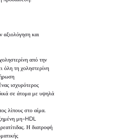
ην αξιολόγηση και
χοληστερίνη από την
 όλη τη χοληστερίνη
λήρωση
ένας ισχυρότερος
δικά σε άτομα με υψηλά
πος λίπους στο αίμα.
υξημένη μη-HDL
ρεατίτιδας. Η διατροφή
ωματικής