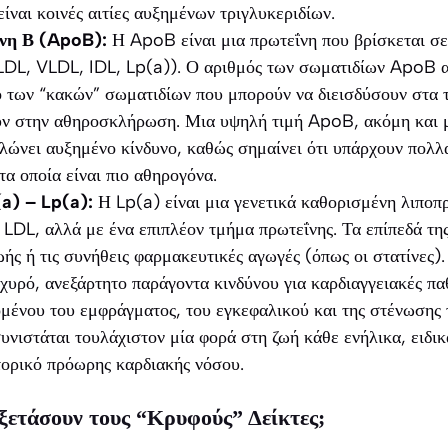
ίναι κοινές αιτίες αυξημένων τριγλυκεριδίων.
νη Β (ApoB):
Η ApoB είναι μια πρωτεΐνη που βρίσκεται σε
LDL, VLDL, IDL, Lp(a)). Ο αριθμός των σωματιδίων ApoB αν
 των “κακών” σωματιδίων που μπορούν να διεισδύσουν στα 
υν στην αθηροσκλήρωση. Μια υψηλή τιμή ApoB, ακόμη και μ
λώνει αυξημένο κίνδυνο, καθώς σημαίνει ότι υπάρχουν πολλ
τα οποία είναι πιο αθηρογόνα.
a) – Lp(a):
Η Lp(a) είναι μια γενετικά καθορισμένη λιποπ
 LDL, αλλά με ένα επιπλέον τμήμα πρωτεΐνης. Τα επίπεδά τη
ωής ή τις συνήθεις φαρμακευτικές αγωγές (όπως οι στατίνες)
σχυρό, ανεξάρτητο παράγοντα κινδύνου για καρδιαγγειακές πα
ένου του εμφράγματος, του εγκεφαλικού και της στένωσης τ
υνιστάται τουλάχιστον μία φορά στη ζωή κάθε ενήλικα, ειδικ
τορικό πρόωρης καρδιακής νόσου.
ξετάσουν τους “Κρυφούς” Δείκτες;