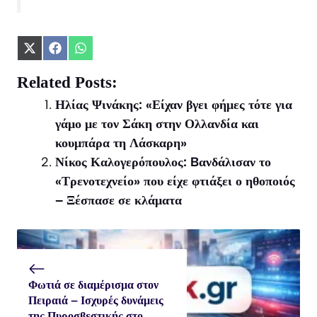
Share
Share
Share
on
on
on
X
Facebook
WhatsApp
Related Posts:
(Twitter)
Ηλίας Ψινάκης: «Είχαν βγει φήμες τότε για
γάμο με τον Σάκη στην Ολλανδία και
κουμπάρα τη Λάσκαρη»
Νίκος Καλογερόπουλος: Bανδάλισαν το
«Τρενοτεχνείο» που είχε φτιάξει ο ηθοποιός
– Ξέσπασε σε κλάματα
Φωτιά σε διαμέρισμα στον
Πειραιά – Ισχυρές δυνάμεις
της Πυροσβεστικής στο