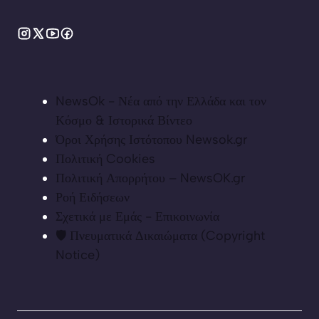
NewsOk - Νέα από την Ελλάδα και τον
Κόσμο & Ιστορικά Βίντεο
Όροι Χρήσης Ιστότοπου Newsok.gr
Πολιτική Cookies
Πολιτική Απορρήτου – NewsOK.gr
Ροή Ειδήσεων
Σχετικά με Εμάς - Επικοινωνία
🛡️ Πνευματικά Δικαιώματα (Copyright
Notice)