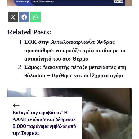
Share
Share
Share
on
on
on
X
Facebook
WhatsApp
Related Posts:
(Twitter)
ΣΟΚ στην Αιτωλοακαρνανία: Άνδρας
προσπάθησε να αρπάξει τρία παιδιά με το
αυτοκίνητό του στο Θέρμο
Σάμος: Διακινητής πέταξε μετανάστες στη
θάλασσα – Βρέθηκε νεκρό 12χρονο αγόρι
Ευλογιά αιγοπροβάτων: Η
ΑΑΔΕ εντόπισε και δέσμευσε
8.000 παράνομα εμβόλια από
την Τουρκία