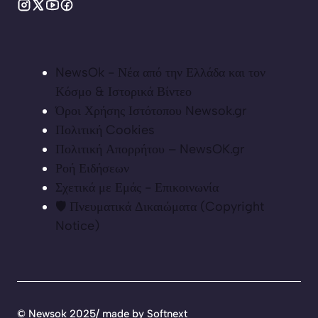
NewsOk - Νέα από την Ελλάδα και τον
Κόσμο & Ιστορικά Βίντεο
Όροι Χρήσης Ιστότοπου Newsok.gr
Πολιτική Cookies
Πολιτική Απορρήτου – NewsOK.gr
Ροή Ειδήσεων
Σχετικά με Εμάς - Επικοινωνία
🛡️ Πνευματικά Δικαιώματα (Copyright
Notice)
©
Newsok 2025/ made by
Softnext