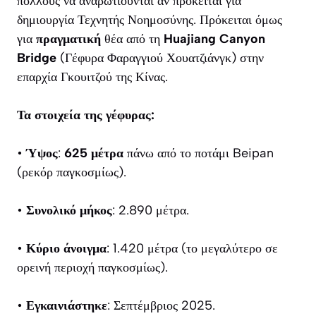
πολλούς να αναρωτιούνται αν πρόκειται για
δημιουργία Τεχνητής Νοημοσύνης. Πρόκειται όμως
για
πραγματική
θέα από τη
Huajiang Canyon
Bridge
(Γέφυρα Φαραγγιού Χουατζιάνγκ) στην
επαρχία Γκουιτζού της Κίνας.
Τα στοιχεία της γέφυρας:
•
Ύψος
:
625 μέτρα
πάνω από το ποτάμι Beipan
(ρεκόρ παγκοσμίως).
•
Συνολικό μήκος
: 2.890 μέτρα.
•
Κύριο άνοιγμα
: 1.420 μέτρα (το μεγαλύτερο σε
ορεινή περιοχή παγκοσμίως).
•
Εγκαινιάστηκε
: Σεπτέμβριος 2025.