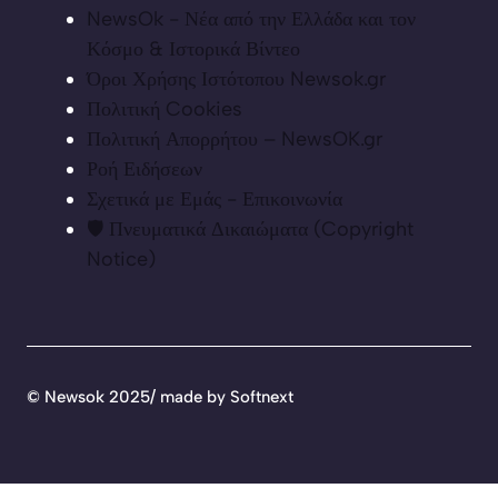
NewsOk - Νέα από την Ελλάδα και τον
Κόσμο & Ιστορικά Βίντεο
Όροι Χρήσης Ιστότοπου Newsok.gr
Πολιτική Cookies
Πολιτική Απορρήτου – NewsOK.gr
Ροή Ειδήσεων
Σχετικά με Εμάς - Επικοινωνία
🛡️ Πνευματικά Δικαιώματα (Copyright
Notice)
©
Newsok 2025/ made by
Softnext