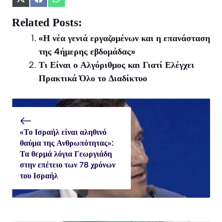
Share
Share
Share
on
on
on
X
Facebook
WhatsApp
Related Posts:
(Twitter)
«Η νέα γενιά εργαζομένων και η επανάσταση
της 4ήμερης εβδομάδας»
Τι Είναι ο Αλγόριθμος και Γιατί Ελέγχει
Πρακτικά Όλο το Διαδίκτυο
«Το Ισραήλ είναι αληθινό
θαύμα της Ανθρωπότητας»:
Τα θερμά λόγια Γεωργιάδη
στην επέτειο των 78 χρόνων
του Ισραήλ