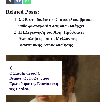
Share
Share
Share
on
on
on
X
Facebook
WhatsApp
Related Posts:
(Twitter)
ΣΟΚ στο διαδίκτυο : Ιστοσελίδα βρίσκει
κάθε φωτογραφία σας όπου υπάρχει
Η Εξερεύνηση του Άρη: Πρόσφατες
Ανακαλύψεις και το Μέλλον της
Διαστημικής Αποικιοποίησης
Ο Σατοβριάνδος: Ο
Ρομαντικός Ιππότης που
Ερωτεύτηκε την Επανάσταση
της Ελλάδας