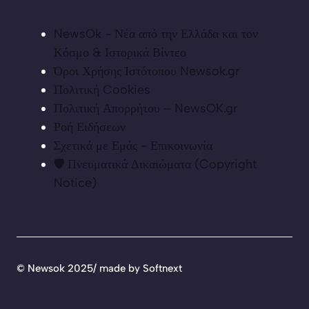
NewsOk - Νέα από την Ελλάδα και τον
Κόσμο & Ιστορικά Βίντεο
Όροι Χρήσης Ιστότοπου Newsok.gr
Πολιτική Cookies
Πολιτική Απορρήτου – NewsOK.gr
Ροή Ειδήσεων
Σχετικά με Εμάς - Επικοινωνία
🛡️ Πνευματικά Δικαιώματα (Copyright
Notice)
©
Newsok 2025/ made by
Softnext